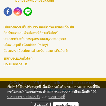
bonback@bonback.com
นโยบายความเป็นส่วนตัว และข้อกำหนดและเงื่อนไข
ข้อกำหนดและเงื่อนไขการใช้งานเว็บไซต์
ประกาศเกี่ยวกับการคุ้มครองข้อมูลส่วนบุคคล
นโยบายคุกกี้ (Cookies Policy)
ข้อตกลง เงื่อนไขการชำระเงิน และการคืนสินค้า
สาขาบอนแบคทั่วโลก
บอนแบคสิงคโปร์
© Copyright 2019 All Rights Reserved. bonback.com
เว็บไซต์นี้มีการใช้งานคุกกี้ เพื่อเพิ่มประสิทธิภาพและประสบการณ์ที่ดีใน
Powered by
MakeWebEasy.com
การใช้งานเว็บไซต์ของท่าน ท่านสามารถอ่านรายละเอียดเพิ่มเติมได้ที่
นโยบายความเป็นส่วนตัว
และ
นโยบายคุกกี้
ตั้งค่าคุกกี้
ยอมรับทั้งหมด