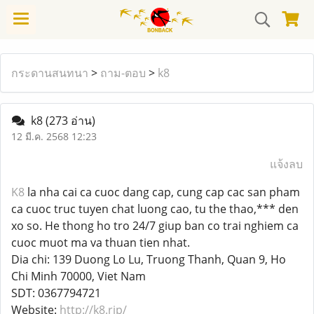
กระดานสนทนา
>
ถาม-ตอบ
>
k8
k8
(273 อ่าน)
12 มี.ค. 2568 12:23
แจ้งลบ
K8
la nha cai ca cuoc dang cap, cung cap cac san pham
ca cuoc truc tuyen chat luong cao, tu the thao,*** den
xo so. He thong ho tro 24/7 giup ban co trai nghiem ca
cuoc muot ma va thuan tien nhat.
Dia chi: 139 Duong Lo Lu, Truong Thanh, Quan 9, Ho
Chi Minh 70000, Viet Nam
SDT: 0367794721
Website:
http://k8.rip/