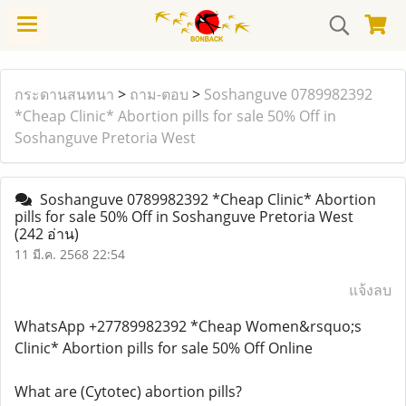
กระดานสนทนา
>
ถาม-ตอบ
>
Soshanguve 0789982392
*Cheap Clinic* Abortion pills for sale 50% Off in
Soshanguve Pretoria West
Soshanguve 0789982392 *Cheap Clinic* Abortion
pills for sale 50% Off in Soshanguve Pretoria West
(242 อ่าน)
11 มี.ค. 2568 22:54
แจ้งลบ
WhatsApp +27789982392 *Cheap Women&rsquo;s
Clinic* Abortion pills for sale 50% Off Online
What are (Cytotec) abortion pills?