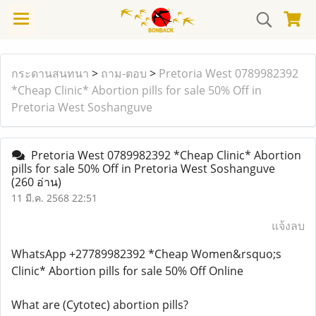
กระดานสนทนา
>
ถาม-ตอบ
>
Pretoria West 0789982392
*Cheap Clinic* Abortion pills for sale 50% Off in
Pretoria West Soshanguve
Pretoria West 0789982392 *Cheap Clinic* Abortion
pills for sale 50% Off in Pretoria West Soshanguve
(260 อ่าน)
11 มี.ค. 2568 22:51
แจ้งลบ
WhatsApp +27789982392 *Cheap Women&rsquo;s
Clinic* Abortion pills for sale 50% Off Online
What are (Cytotec) abortion pills?