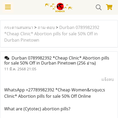
กระดานสนทนา
>
ถาม-ตอบ
>
Durban 0789982392
*Cheap Clinic* Abortion pills for sale 50% Off in
Durban Pinetown
Durban 0789982392 *Cheap Clinic* Abortion pills
for sale 50% Off in Durban Pinetown
(256 อ่าน)
11 มี.ค. 2568 21:05
แจ้งลบ
WhatsApp +27789982392 *Cheap Women&rsquo;s
Clinic* Abortion pills for sale 50% Off Online
What are (Cytotec) abortion pills?