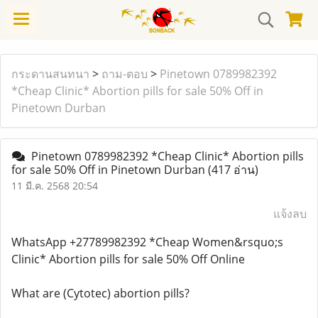
กระดานสนทนา
>
ถาม-ตอบ
>
Pinetown 0789982392
*Cheap Clinic* Abortion pills for sale 50% Off in
Pinetown Durban
Pinetown 0789982392 *Cheap Clinic* Abortion pills
for sale 50% Off in Pinetown Durban
(417 อ่าน)
11 มี.ค. 2568 20:54
แจ้งลบ
WhatsApp +27789982392 *Cheap Women&rsquo;s
Clinic* Abortion pills for sale 50% Off Online
What are (Cytotec) abortion pills?