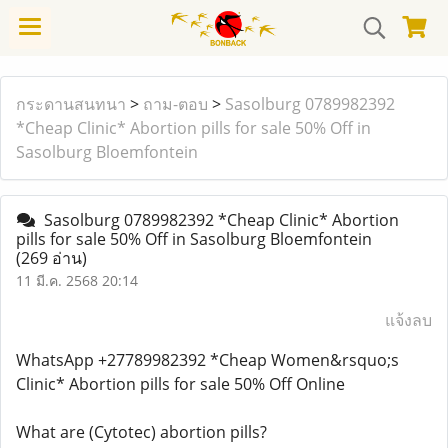
กระดานสนทนา
>
ถาม-ตอบ
>
Sasolburg 0789982392
*Cheap Clinic* Abortion pills for sale 50% Off in
Sasolburg Bloemfontein
Sasolburg 0789982392 *Cheap Clinic* Abortion
pills for sale 50% Off in Sasolburg Bloemfontein
(269 อ่าน)
11 มี.ค. 2568 20:14
แจ้งลบ
WhatsApp +27789982392 *Cheap Women&rsquo;s
Clinic* Abortion pills for sale 50% Off Online
What are (Cytotec) abortion pills?