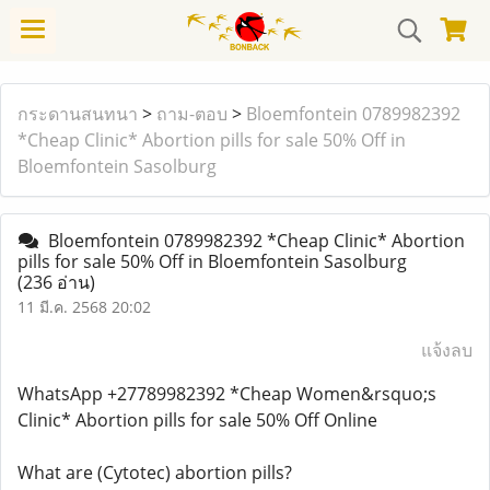
กระดานสนทนา
>
ถาม-ตอบ
>
Bloemfontein 0789982392
*Cheap Clinic* Abortion pills for sale 50% Off in
Bloemfontein Sasolburg
Bloemfontein 0789982392 *Cheap Clinic* Abortion
pills for sale 50% Off in Bloemfontein Sasolburg
(236 อ่าน)
11 มี.ค. 2568 20:02
แจ้งลบ
WhatsApp +27789982392 *Cheap Women&rsquo;s
Clinic* Abortion pills for sale 50% Off Online
What are (Cytotec) abortion pills?