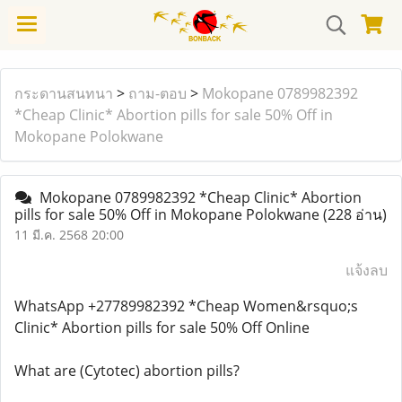
กระดานสนทนา
>
ถาม-ตอบ
>
Mokopane 0789982392
*Cheap Clinic* Abortion pills for sale 50% Off in
Mokopane Polokwane
Mokopane 0789982392 *Cheap Clinic* Abortion
pills for sale 50% Off in Mokopane Polokwane
(228 อ่าน)
11 มี.ค. 2568 20:00
แจ้งลบ
WhatsApp +27789982392 *Cheap Women&rsquo;s
Clinic* Abortion pills for sale 50% Off Online
What are (Cytotec) abortion pills?