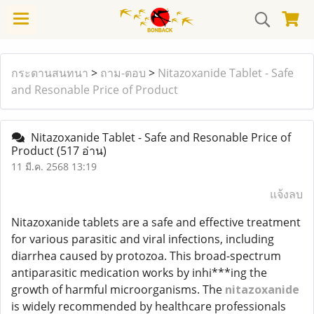
กระดานสนทนา
>
ถาม-ตอบ
>
Nitazoxanide Tablet - Safe
and Resonable Price of Product
Nitazoxanide Tablet - Safe and Resonable Price of
Product
(517 อ่าน)
11 มี.ค. 2568 13:19
แจ้งลบ
Nitazoxanide tablets are a safe and effective treatment
for various parasitic and viral infections, including
diarrhea caused by protozoa. This broad-spectrum
antiparasitic medication works by inhi***ing the
growth of harmful microorganisms. The
nitazoxanide
is widely recommended by healthcare professionals