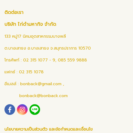
ติดต่อเรา
บริษัท ไก่ดำมหากิจ จำกัด
133 หมู่17 นิคมอุตสาหกรรมบางพลี
ต.บางเสาธง อ.บางเสาธง จ.สมุทรปราการ 10570
โทรศัพท์ : 02 315 1077 - 9, 085 559 9888
แฟกซ์ : 02 315 1078
อีเมลล์ :
bonback@gmail.com
,
bonback@bonback.com
นโยบายความเป็นส่วนตัว และข้อกำหนดและเงื่อนไข