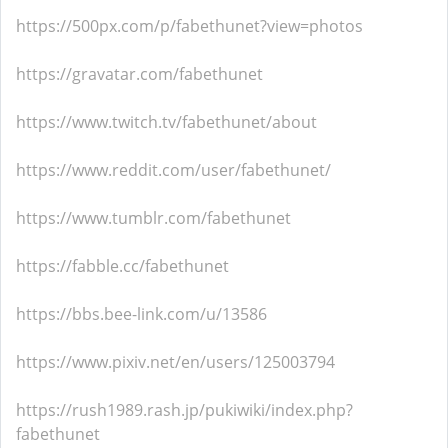
https://500px.com/p/fabethunet?view=photos
https://gravatar.com/fabethunet
https://www.twitch.tv/fabethunet/about
https://www.reddit.com/user/fabethunet/
https://www.tumblr.com/fabethunet
https://fabble.cc/fabethunet
https://bbs.bee-link.com/u/13586
https://www.pixiv.net/en/users/125003794
https://rush1989.rash.jp/pukiwiki/index.php?
fabethunet