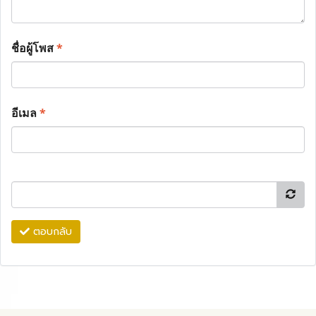
ชื่อผู้โพส
*
อีเมล
*
ตอบกลับ