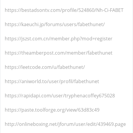
https://bestadsontv.com/profile/524860/Nh-Ci-FABET
https://kaeuchi.jp/forums/users/fabethunet/
https://jszst.com.cn/member.php?mod=register
https://theamberpost.com/member/fabethunet
https://leetcode.com/u/fabethunet/
https://aniworld.to/user/profil/fabethunet
https://rapidapi.com/user/tryphenacoffey675028
https://paste.toolforge.org/view/63d83c49
http://onlineboxing.net/jforum/user/edit/439469.page