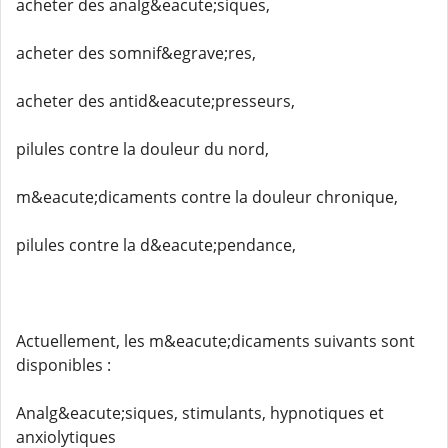
acheter des analg&eacute;siques,
acheter des somnif&egrave;res,
acheter des antid&eacute;presseurs,
pilules contre la douleur du nord,
m&eacute;dicaments contre la douleur chronique,
pilules contre la d&eacute;pendance,
Actuellement, les m&eacute;dicaments suivants sont
disponibles :
Analg&eacute;siques, stimulants, hypnotiques et
anxiolytiques