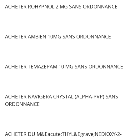
ACHETER ROHYPNOL 2 MG SANS ORDONNANCE
ACHETER AMBIEN 10MG SANS ORDONNANCE
ACHETER TEMAZEPAM 10 MG SANS ORDONNANCE
ACHETER NAVIGERA CRYSTAL (ALPHA-PVP) SANS
ORDONNANCE
ACHETER DU M&Eacute;THYL&Egrave;NEDIOXY-2-