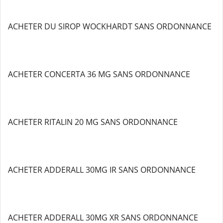
ACHETER DU SIROP WOCKHARDT SANS ORDONNANCE
ACHETER CONCERTA 36 MG SANS ORDONNANCE
ACHETER RITALIN 20 MG SANS ORDONNANCE
ACHETER ADDERALL 30MG IR SANS ORDONNANCE
ACHETER ADDERALL 30MG XR SANS ORDONNANCE