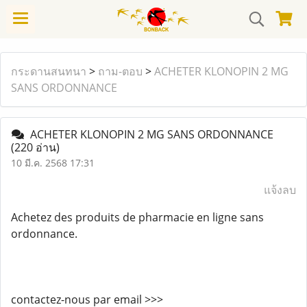
กระดานสนทนา
>
ถาม-ตอบ
>
ACHETER KLONOPIN 2 MG
SANS ORDONNANCE
ACHETER KLONOPIN 2 MG SANS ORDONNANCE
(220 อ่าน)
10 มี.ค. 2568 17:31
แจ้งลบ
Achetez des produits de pharmacie en ligne sans
ordonnance.
contactez-nous par email >>>