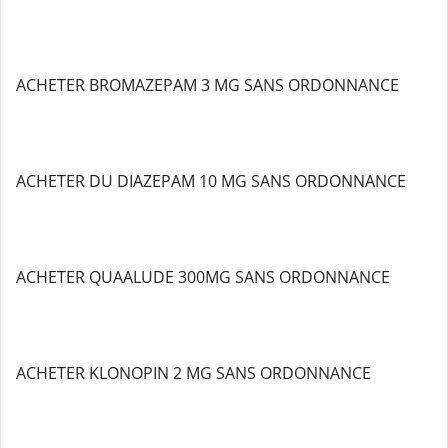
ACHETER BROMAZEPAM 3 MG SANS ORDONNANCE
ACHETER DU DIAZEPAM 10 MG SANS ORDONNANCE
ACHETER QUAALUDE 300MG SANS ORDONNANCE
ACHETER KLONOPIN 2 MG SANS ORDONNANCE