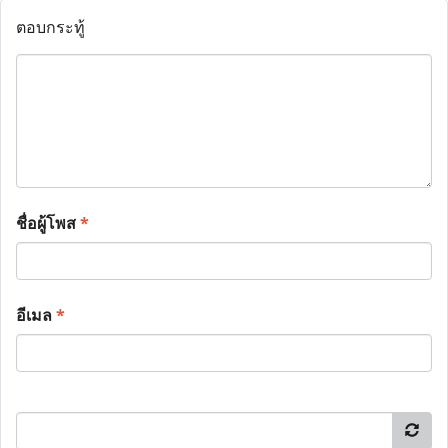
ตอบกระทู้
ชื่อผู้โพส
*
อีเมล
*