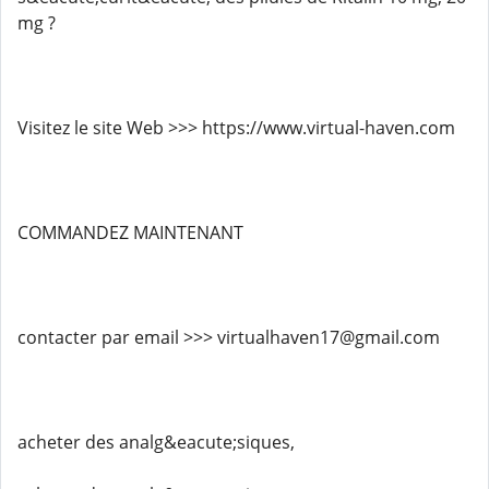
mg ?
Visitez le site Web >>> https://www.virtual-haven.com
COMMANDEZ MAINTENANT
contacter par email >>> virtualhaven17@gmail.com
acheter des analg&eacute;siques,