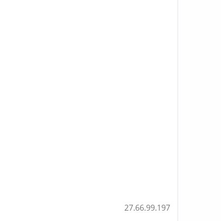
27.66.99.197