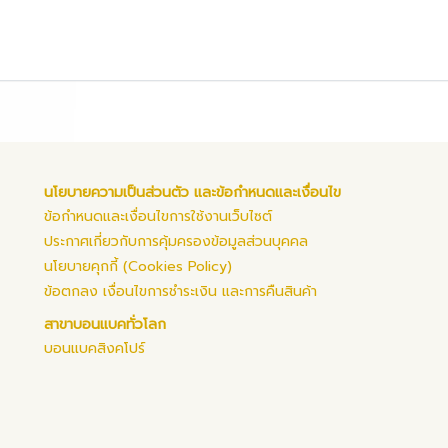
นโยบายความเป็นส่วนตัว และข้อกำหนดและเงื่อนไข
ข้อกำหนดและเงื่อนไขการใช้งานเว็บไซต์
ประกาศเกี่ยวกับการคุ้มครองข้อมูลส่วนบุคคล
นโยบายคุกกี้ (Cookies Policy)
ข้อตกลง เงื่อนไขการชำระเงิน และการคืนสินค้า
สาขาบอนแบคทั่วโลก
บอนแบคสิงคโปร์