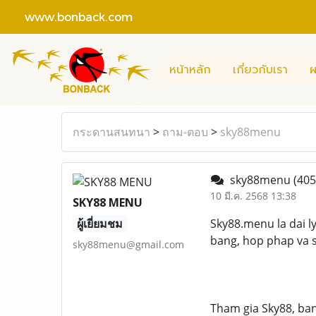
www.bonback.com
หน้าหลัก
เกี่ยวกับเรา
ผ
กระดานสนทนา
>
ถาม-ตอบ
>
sky88menu
sky88menu
(405
10 มี.ค. 2568 13:38
SKY88 MENU
ผู้เยี่ยมชม
Sky88.menu la dai l
bang, hop phap va s
sky88menu@gmail.com
Tham gia Sky88, ban