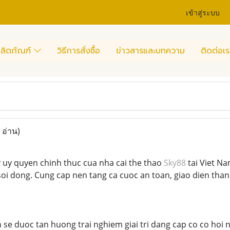
เข้าสู่ระบบ
ลิตภัณฑ์
วิธีการสั่งซื้อ
ข่าวสารและบทความ
ติดต่อเร
 อ่าน)
y uy quyen chinh thuc cua nha cai the thao
Sky88
tai Viet N
oi dong. Cung cap nen tang ca cuoc an toan, giao dien than
 se duoc tan huong trai nghiem giai tri dang cap co co hoi