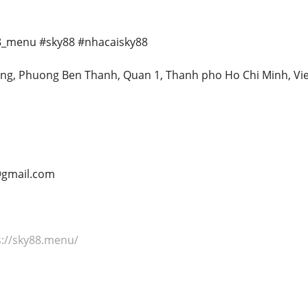
_menu #sky88 #nhacaisky88
rong, Phuong Ben Thanh, Quan 1, Thanh pho Ho Chi Minh, V
1
@gmail.com
s://sky88.menu/