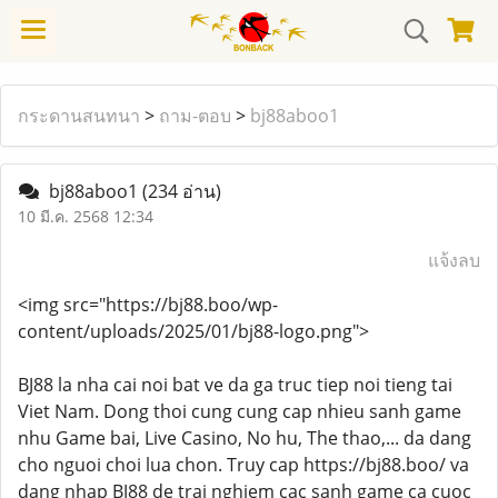
กระดานสนทนา
>
ถาม-ตอบ
>
bj88aboo1
bj88aboo1
(234 อ่าน)
10 มี.ค. 2568 12:34
แจ้งลบ
<img src="https://bj88.boo/wp-
content/uploads/2025/01/bj88-logo.png">
BJ88 la nha cai noi bat ve da ga truc tiep noi tieng tai
Viet Nam. Dong thoi cung cung cap nhieu sanh game
nhu Game bai, Live Casino, No hu, The thao,... da dang
cho nguoi choi lua chon. Truy cap https://bj88.boo/ va
dang nhap BJ88 de trai nghiem cac sanh game ca cuoc