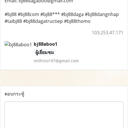
Email: bj88dagaboo@gmail.com
#bj88 #bj88com #bj88*** #bj88daga #bj88dangnhap
#taibj88 #bj88dagatructiep #bj88thomo
103.253.47.171
bj88aboo1
ผู้เยี่ยมชม
mithino197@gmail.com
ตอบกระทู้