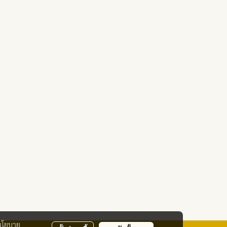
นโยบาย