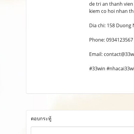
de tri an thanh vie
kiem co hoi nhan th
Dia chi: 158 Duong
Phone: 0934123567
Email: contact@33w
#33win #nhacai33w
ตอบกระทู้