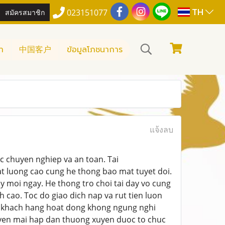
TH
สมัครสมาชิก
023151077
า
中国客户
ข้อมูลโภชนาการ
แจ้งลบ
oc chuyen nghiep va an toan. Tai
t luong cao cung he thong bao mat tuyet doi.
y moi ngay. He thong tro choi tai day vo cung
 cao. Toc do giao dich nap va rut tien luon
c khach hang hoat dong khong ngung nghi
huyen mai hap dan thuong xuyen duoc to chuc