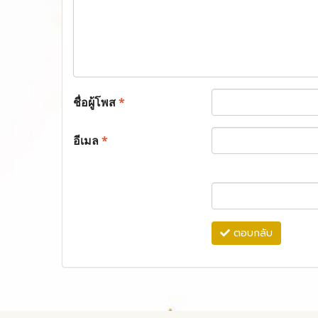
ชื่อผู้โพส
*
อีเมล
*
ตอบกลับ