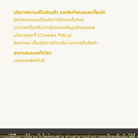
นโยบายความเป็นส่วนตัว และข้อกำหนดและเงื่อนไข
ข้อกำหนดและเงื่อนไขการใช้งานเว็บไซต์
ประกาศเกี่ยวกับการคุ้มครองข้อมูลส่วนบุคคล
นโยบายคุกกี้ (Cookies Policy)
ข้อตกลง เงื่อนไขการชำระเงิน และการคืนสินค้า
สาขาบอนแบคทั่วโลก
บอนแบคสิงคโปร์
บการณ์ที่ดีในการใช้งานเว็บไซต์ของท่าน ท่านสามารถอ่านรายละเอียดเพิ่มเติมได้ที่