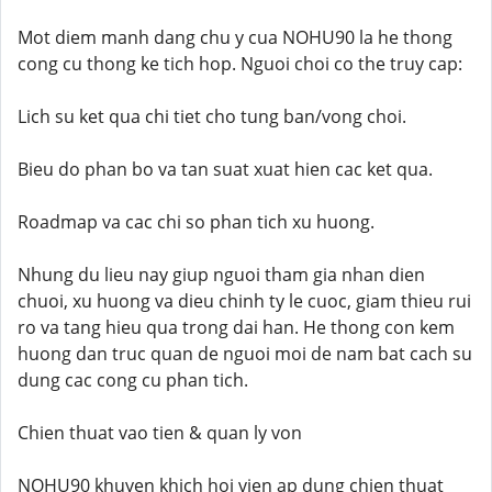
Mot diem manh dang chu y cua NOHU90 la he thong
cong cu thong ke tich hop. Nguoi choi co the truy cap:
Lich su ket qua chi tiet cho tung ban/vong choi.
Bieu do phan bo va tan suat xuat hien cac ket qua.
Roadmap va cac chi so phan tich xu huong.
Nhung du lieu nay giup nguoi tham gia nhan dien
chuoi, xu huong va dieu chinh ty le cuoc, giam thieu rui
ro va tang hieu qua trong dai han. He thong con kem
huong dan truc quan de nguoi moi de nam bat cach su
dung cac cong cu phan tich.
Chien thuat vao tien & quan ly von
NOHU90 khuyen khich hoi vien ap dung chien thuat