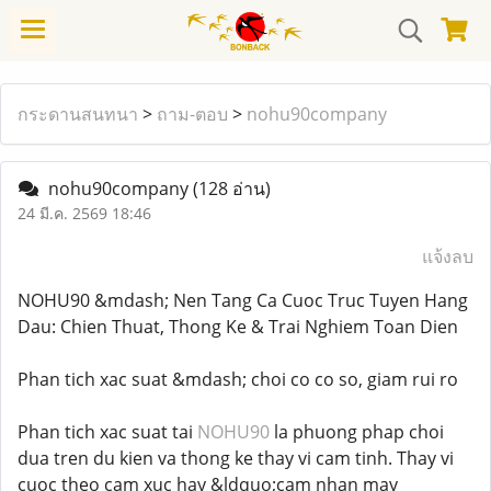
กระดานสนทนา
>
ถาม-ตอบ
>
nohu90company
nohu90company
(128 อ่าน)
24 มี.ค. 2569 18:46
แจ้งลบ
NOHU90 &mdash; Nen Tang Ca Cuoc Truc Tuyen Hang
Dau: Chien Thuat, Thong Ke & Trai Nghiem Toan Dien
Phan tich xac suat &mdash; choi co co so, giam rui ro
Phan tich xac suat tai
NOHU90
la phuong phap choi
dua tren du kien va thong ke thay vi cam tinh. Thay vi
cuoc theo cam xuc hay &ldquo;cam nhan may