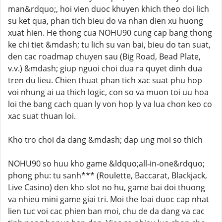
man&rdquo;, hoi vien duoc khuyen khich theo doi lich
su ket qua, phan tich bieu do va nhan dien xu huong
xuat hien. He thong cua NOHU90 cung cap bang thong
ke chi tiet &mdash; tu lich su van bai, bieu do tan suat,
den cac roadmap chuyen sau (Big Road, Bead Plate,
v.v.) &mdash; giup nguoi choi dua ra quyet dinh dua
tren du lieu. Chien thuat phan tich xac suat phu hop
voi nhung ai ua thich logic, con so va muon toi uu hoa
loi the bang cach quan ly von hop ly va lua chon keo co
xac suat thuan loi.
Kho tro choi da dang &mdash; dap ung moi so thich
NOHU90 so huu kho game &ldquo;all‑in‑one&rdquo;
phong phu: tu sanh*** (Roulette, Baccarat, Blackjack,
Live Casino) den kho slot no hu, game bai doi thuong
va nhieu mini game giai tri. Moi the loai duoc cap nhat
lien tuc voi cac phien ban moi, chu de da dang va cac