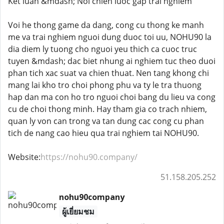
Ket luan &mdash; Noi chien luoc gap trai nghiem
Voi he thong game da dang, cong cu thong ke manh
me va trai nghiem nguoi dung duoc toi uu, NOHU90 la
dia diem ly tuong cho nguoi yeu thich ca cuoc truc
tuyen &mdash; dac biet nhung ai nghiem tuc theo duoi
phan tich xac suat va chien thuat. Nen tang khong chi
mang lai kho tro choi phong phu va ty le tra thuong
hap dan ma con ho tro nguoi choi bang du lieu va cong
cu de choi thong minh. Hay tham gia co trach nhiem,
quan ly von can trong va tan dung cac cong cu phan
tich de nang cao hieu qua trai nghiem tai NOHU90.
Website:
https://nohu90.company/
51.158.205.252
nohu90company
ผู้เยี่ยมชม