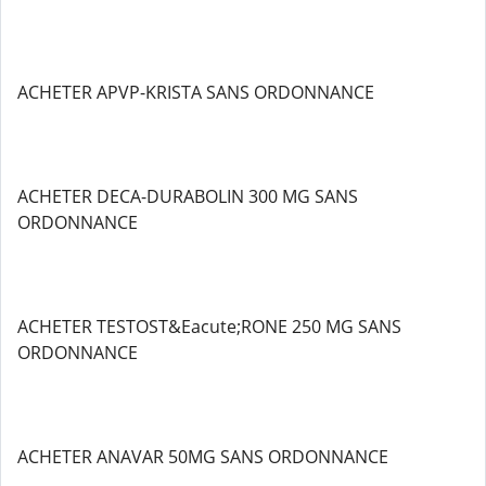
ACHETER APVP-KRISTA SANS ORDONNANCE
ACHETER DECA-DURABOLIN 300 MG SANS
ORDONNANCE
ACHETER TESTOST&Eacute;RONE 250 MG SANS
ORDONNANCE
ACHETER ANAVAR 50MG SANS ORDONNANCE