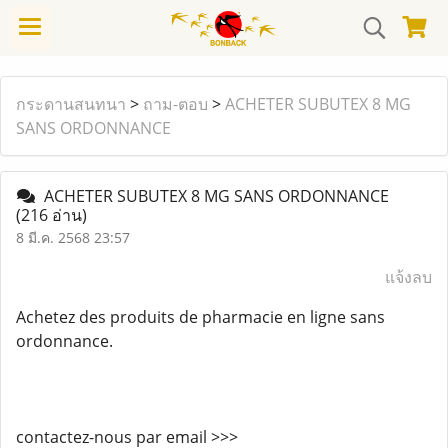
กระดานสนทนา
>
ถาม-ตอบ
>
ACHETER SUBUTEX 8 MG
SANS ORDONNANCE
ACHETER SUBUTEX 8 MG SANS ORDONNANCE
(216 อ่าน)
8 มี.ค. 2568 23:57
แจ้งลบ
Achetez des produits de pharmacie en ligne sans
ordonnance.
contactez-nous par email >>>