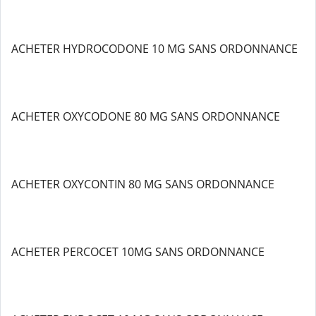
ACHETER HYDROCODONE 10 MG SANS ORDONNANCE
ACHETER OXYCODONE 80 MG SANS ORDONNANCE
ACHETER OXYCONTIN 80 MG SANS ORDONNANCE
ACHETER PERCOCET 10MG SANS ORDONNANCE