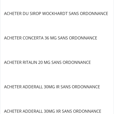
ACHETER DU SIROP WOCKHARDT SANS ORDONNANCE
ACHETER CONCERTA 36 MG SANS ORDONNANCE
ACHETER RITALIN 20 MG SANS ORDONNANCE
ACHETER ADDERALL 30MG IR SANS ORDONNANCE
ACHETER ADDERALL 30MG XR SANS ORDONNANCE