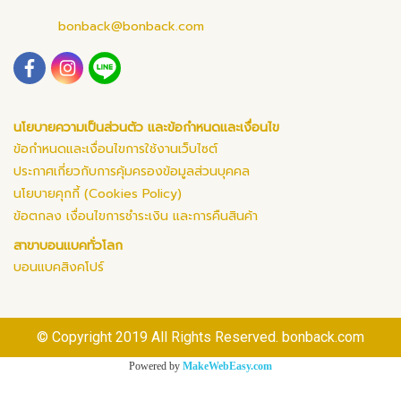
bonback@bonback.com
นโยบายความเป็นส่วนตัว และข้อกำหนดและเงื่อนไข
ข้อกำหนดและเงื่อนไขการใช้งานเว็บไซต์
ประกาศเกี่ยวกับการคุ้มครองข้อมูลส่วนบุคคล
นโยบายคุกกี้ (Cookies Policy)
ข้อตกลง เงื่อนไขการชำระเงิน และการคืนสินค้า
สาขาบอนแบคทั่วโลก
บอนแบคสิงคโปร์
© Copyright 2019 All Rights Reserved. bonback.com
Powered by
MakeWebEasy.com