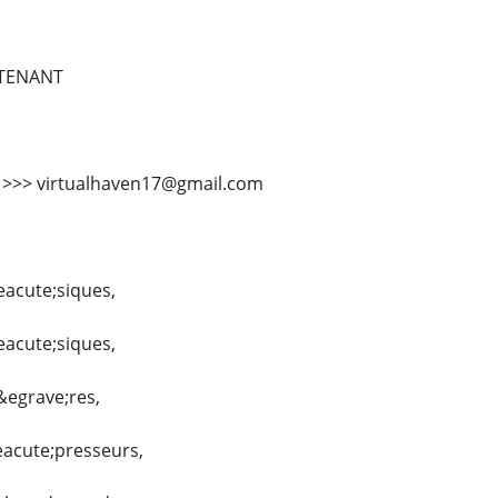
TENANT
l >>> virtualhaven17@gmail.com
eacute;siques,
eacute;siques,
&egrave;res,
eacute;presseurs,