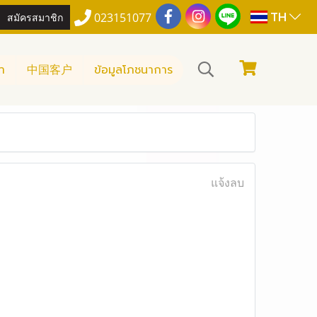
TH
สมัครสมาชิก
023151077
า
中国客户
ข้อมูลโภชนาการ
แจ้งลบ