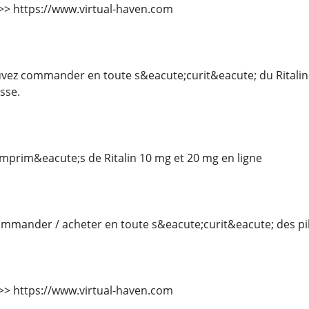
 >>> https://www.virtual-haven.com
ez commander en toute s&eacute;curit&eacute; du Ritalin 
sse.
rim&eacute;s de Ritalin 10 mg et 20 mg en ligne
mander / acheter en toute s&eacute;curit&eacute; des pilu
 >>> https://www.virtual-haven.com