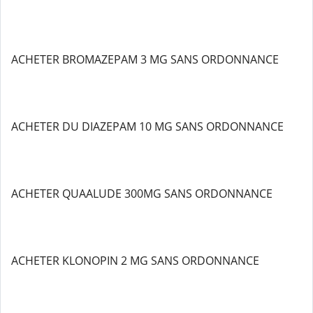
ACHETER BROMAZEPAM 3 MG SANS ORDONNANCE
ACHETER DU DIAZEPAM 10 MG SANS ORDONNANCE
ACHETER QUAALUDE 300MG SANS ORDONNANCE
ACHETER KLONOPIN 2 MG SANS ORDONNANCE