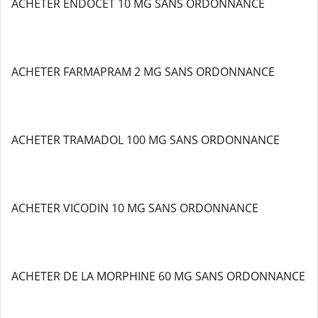
ACHETER ENDOCET 10 MG SANS ORDONNANCE
ACHETER FARMAPRAM 2 MG SANS ORDONNANCE
ACHETER TRAMADOL 100 MG SANS ORDONNANCE
ACHETER VICODIN 10 MG SANS ORDONNANCE
ACHETER DE LA MORPHINE 60 MG SANS ORDONNANCE