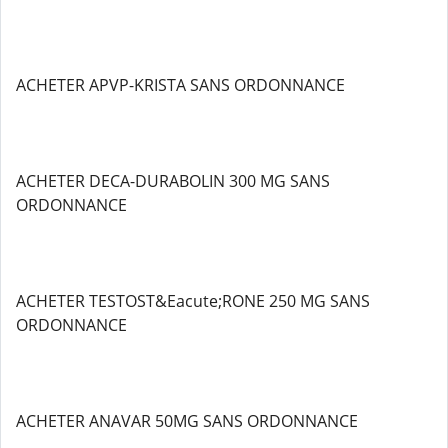
ACHETER APVP-KRISTA SANS ORDONNANCE
ACHETER DECA-DURABOLIN 300 MG SANS
ORDONNANCE
ACHETER TESTOST&Eacute;RONE 250 MG SANS
ORDONNANCE
ACHETER ANAVAR 50MG SANS ORDONNANCE