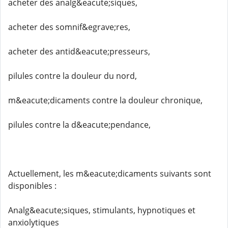
acheter des analg&eacute;siques,
acheter des somnif&egrave;res,
acheter des antid&eacute;presseurs,
pilules contre la douleur du nord,
m&eacute;dicaments contre la douleur chronique,
pilules contre la d&eacute;pendance,
Actuellement, les m&eacute;dicaments suivants sont
disponibles :
Analg&eacute;siques, stimulants, hypnotiques et
anxiolytiques