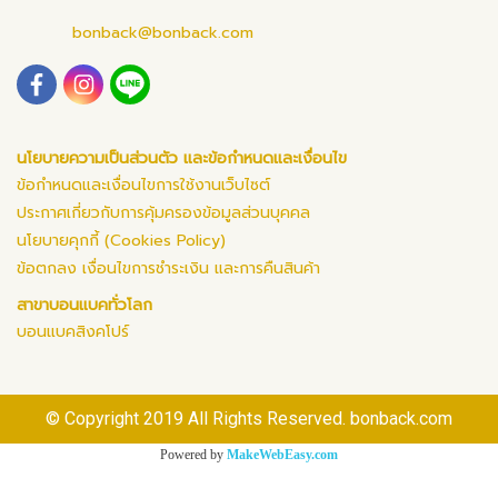
bonback@bonback.com
นโยบายความเป็นส่วนตัว และข้อกำหนดและเงื่อนไข
ข้อกำหนดและเงื่อนไขการใช้งานเว็บไซต์
ประกาศเกี่ยวกับการคุ้มครองข้อมูลส่วนบุคคล
นโยบายคุกกี้ (Cookies Policy)
ข้อตกลง เงื่อนไขการชำระเงิน และการคืนสินค้า
สาขาบอนแบคทั่วโลก
บอนแบคสิงคโปร์
© Copyright 2019 All Rights Reserved. bonback.com
Powered by
MakeWebEasy.com