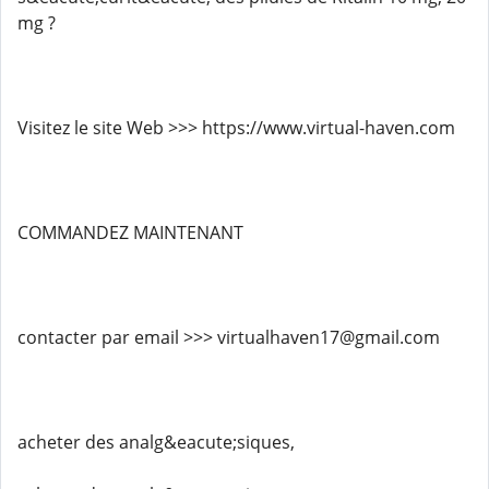
mg ?
Visitez le site Web >>> https://www.virtual-haven.com
COMMANDEZ MAINTENANT
contacter par email >>> virtualhaven17@gmail.com
acheter des analg&eacute;siques,