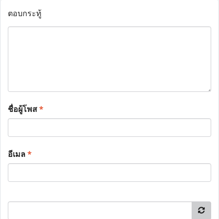
ตอบกระทู้
ชื่อผู้โพส
*
อีเมล
*