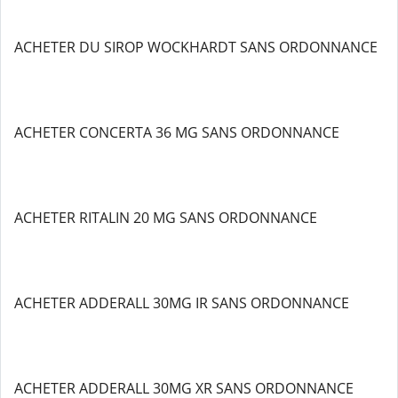
ACHETER DU SIROP WOCKHARDT SANS ORDONNANCE
ACHETER CONCERTA 36 MG SANS ORDONNANCE
ACHETER RITALIN 20 MG SANS ORDONNANCE
ACHETER ADDERALL 30MG IR SANS ORDONNANCE
ACHETER ADDERALL 30MG XR SANS ORDONNANCE