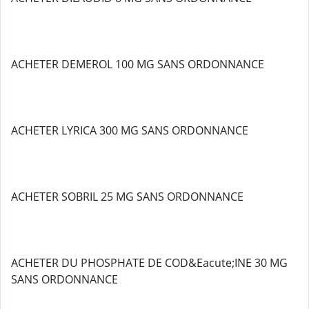
ACHETER DEMEROL 100 MG SANS ORDONNANCE
ACHETER LYRICA 300 MG SANS ORDONNANCE
ACHETER SOBRIL 25 MG SANS ORDONNANCE
ACHETER DU PHOSPHATE DE COD&Eacute;INE 30 MG
SANS ORDONNANCE