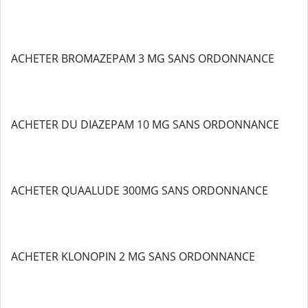
ACHETER BROMAZEPAM 3 MG SANS ORDONNANCE
ACHETER DU DIAZEPAM 10 MG SANS ORDONNANCE
ACHETER QUAALUDE 300MG SANS ORDONNANCE
ACHETER KLONOPIN 2 MG SANS ORDONNANCE