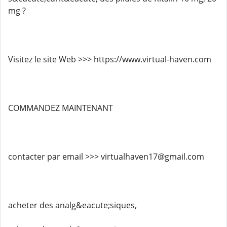
mg ?
Visitez le site Web >>> https://www.virtual-haven.com
COMMANDEZ MAINTENANT
contacter par email >>> virtualhaven17@gmail.com
acheter des analg&eacute;siques,