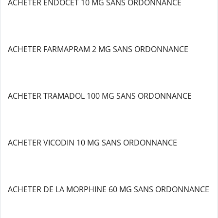
ACHETER ENDOCET 10 MG SANS ORDONNANCE
ACHETER FARMAPRAM 2 MG SANS ORDONNANCE
ACHETER TRAMADOL 100 MG SANS ORDONNANCE
ACHETER VICODIN 10 MG SANS ORDONNANCE
ACHETER DE LA MORPHINE 60 MG SANS ORDONNANCE