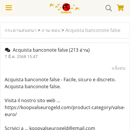
กระดานสนทนา
>
ถาม-ตอบ
>
Acquista banconote false
Acquista banconote false
(213 อ่าน)
7 มี.ค. 2568 15:47
แจ้งลบ
Acquista banconote false - Facile, sicuro e discreto.
Acquista banconote false.
Visita il nostro sito web ...
https://koopvalseurogeld.com/product-category/valse-
euro/
Scrivici a ... koopvalseurogeld@gmail.com