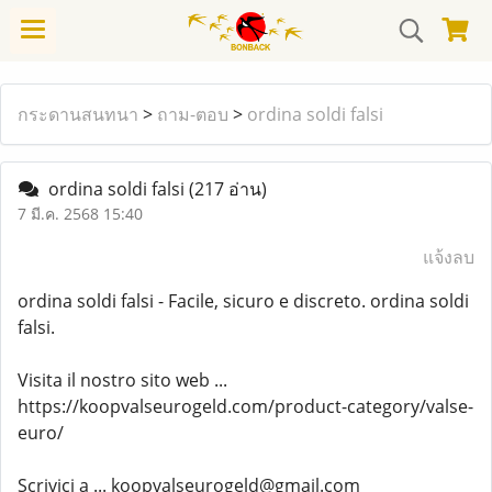
กระดานสนทนา
>
ถาม-ตอบ
>
ordina soldi falsi
ordina soldi falsi
(217 อ่าน)
7 มี.ค. 2568 15:40
แจ้งลบ
ordina soldi falsi - Facile, sicuro e discreto. ordina soldi
falsi.
Visita il nostro sito web ...
https://koopvalseurogeld.com/product-category/valse-
euro/
Scrivici a ... koopvalseurogeld@gmail.com