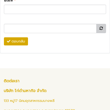
อีเมล
*
ตอบกลับ
ติดต่อเรา
บริษัท ไก่ดำมหากิจ จำกัด
133 หมู่17 นิคมอุตสาหกรรมบางพลี