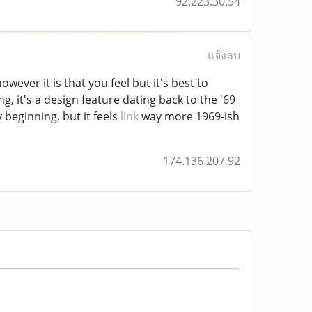
92.223.30.54
แจ้งลบ
wever it is that you feel but it's best to
g, it's a design feature dating back to the '69
 beginning, but it feels
link
way more 1969-ish
174.136.207.92