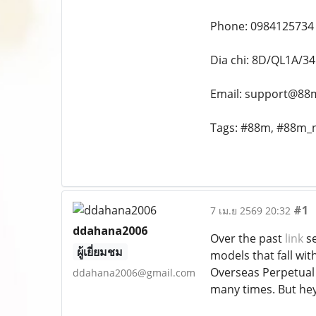
Phone: 0984125734
Dia chi: 8D/QL1A/34
Email: support@88
Tags: #88m, #88m_
#1
7 เม.ย 2569 20:32
ddahana2006
Over the past
link
se
ผู้เยี่ยมชม
models that fall wit
Overseas Perpetual 
ddahana2006@gmail.com
many times. But hey