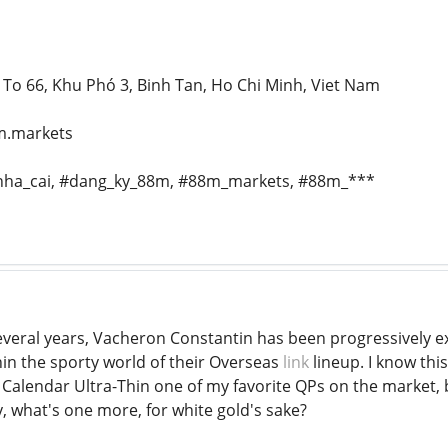
 To 66, Khu Phó 3, Binh Tan, Ho Chi Minh, Viet Nam
m.markets
nha_cai, #dang_ky_88m, #88m_markets, #88m_***
veral years, Vacheron Constantin has been progressively e
hin the sporty world of their Overseas
link
lineup. I know this
Calendar Ultra-Thin one of my favorite QPs on the market, b
, what's one more, for white gold's sake?