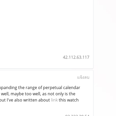
42.112.63.117
แจ้งลบ
xpanding the range of perpetual calendar
 well, maybe too well, as not only is the
ut I've also written about
link
this watch