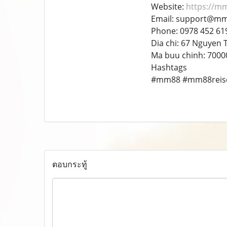
Website:
https://mm
Email: support@mm
Phone: 0978 452 61
Dia chi: 67 Nguyen 
Ma buu chinh: 7000
Hashtags
#mm88 #mm88reis
ตอบกระทู้