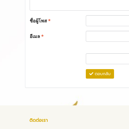
ชื่อผู้โพส
*
อีเมล
*
ตอบกลับ
ติดต่อเรา