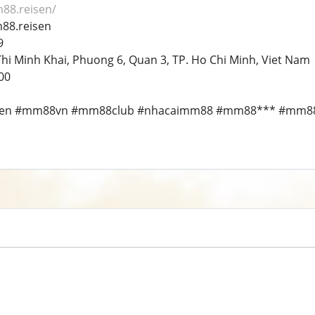
88.reisen/
88.reisen
9
Thi Minh Khai, Phuong 6, Quan 3, TP. Ho Chi Minh, Viet Nam
00
en #mm88vn #mm88club #nhacaimm88 #mm88*** #mm8