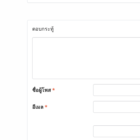
ตอบกระทู้
ชื่อผู้โพส
*
อีเมล
*