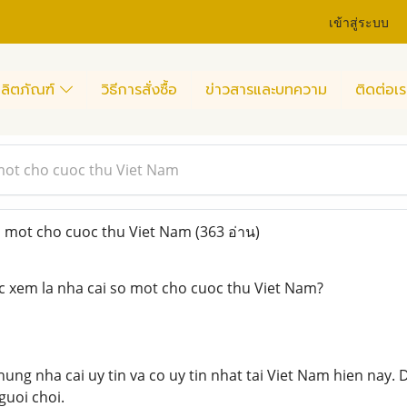
เข้าสู่ระบบ
ลิตภัณฑ์
วิธีการสั่งซื้อ
ข่าวสารและบทความ
ติดต่อเร
 mot cho cuoc thu Viet Nam
o mot cho cuoc thu Viet Nam
(363 อ่าน)
oc xem la nha cai so mot cho cuoc thu Viet Nam?
ung nha cai uy tin va co uy tin nhat tai Viet Nam hien nay. 
guoi choi.