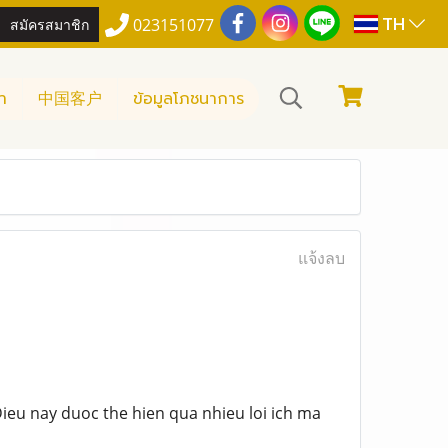
TH
สมัครสมาชิก
023151077
า
中国客户
ข้อมูลโภชนาการ
แจ้งลบ
Dieu nay duoc the hien qua nhieu loi ich ma