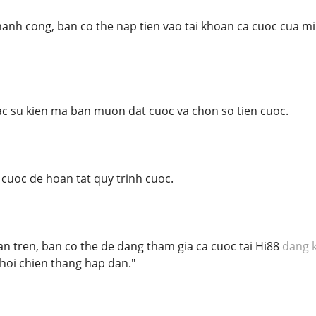
thanh cong, ban co the nap tien vao tai khoan ca cuoc cua
ac su kien ma ban muon dat cuoc va chon so tien cuoc.
 cuoc de hoan tat quy trinh cuoc.
an tren, ban co the de dang tham gia ca cuoc tai Hi88
dang k
hoi chien thang hap dan."