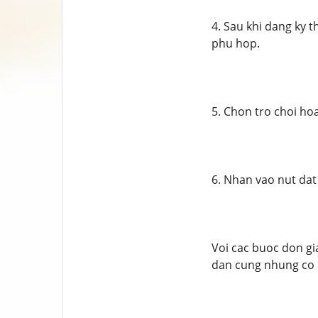
4. Sau khi dang ky 
phu hop.
5. Chon tro choi ho
6. Nhan vao nut dat
Voi cac buoc don gi
dan cung nhung co 