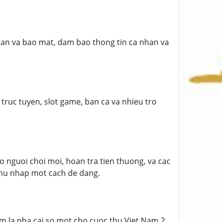
oan va bao mat, dam bao thong tin ca nhan va
truc tuyen, slot game, ban ca va nhieu tro
nguoi choi moi, hoan tra tien thuong, va cac
thu nhap mot cach de dang.
m la nha cai so mot cho cuoc thu Viet Nam.2.