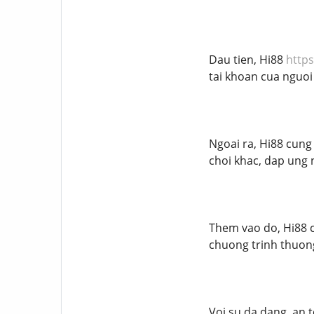
Dau tien, Hi88
https
tai khoan cua nguoi
Ngoai ra, Hi88 cung
choi khac, dap ung n
Them vao do, Hi88 c
chuong trinh thuon
Voi su da dang, an 