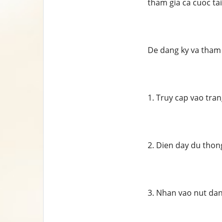
tham gia ca cuoc tai
De dang ky va tham 
1. Truy cap vao tra
2. Dien day du thong
3. Nhan vao nut dan