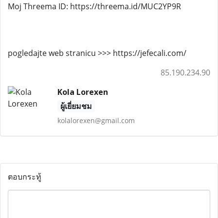
Moj Threema ID: https://threema.id/MUC2YP9R
pogledajte web stranicu >>> https://jefecali.com/
85.190.234.90
Kola Lorexen
ผู้เยี่ยมชม
kolalorexen@gmail.com
ตอบกระทู้