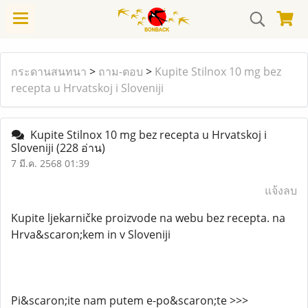
กระดานสนทนา
>
ถาม-ตอบ
>
Kupite Stilnox 10 mg bez
recepta u Hrvatskoj i Sloveniji
Kupite Stilnox 10 mg bez recepta u Hrvatskoj i
Sloveniji
(228 อ่าน)
7 มี.ค. 2568 01:39
แจ้งลบ
Kupite ljekarničke proizvode na webu bez recepta. na
Hrva&scaron;kem in v Sloveniji
Pi&scaron;ite nam putem e-po&scaron;te >>>