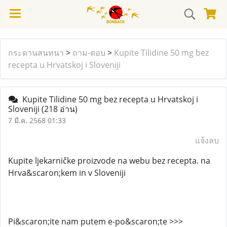
กระดานสนทนา
>
ถาม-ตอบ
>
Kupite Tilidine 50 mg bez
recepta u Hrvatskoj i Sloveniji
Kupite Tilidine 50 mg bez recepta u Hrvatskoj i
Sloveniji
(218 อ่าน)
7 มี.ค. 2568 01:33
แจ้งลบ
Kupite ljekarničke proizvode na webu bez recepta. na
Hrva&scaron;kem in v Sloveniji
Pi&scaron;ite nam putem e-po&scaron;te >>>