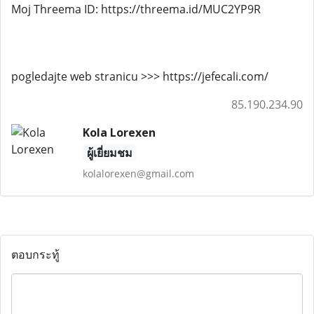
Moj Threema ID: https://threema.id/MUC2YP9R
pogledajte web stranicu >>> https://jefecali.com/
85.190.234.90
Kola Lorexen
ผู้เยี่ยมชม
kolalorexen@gmail.com
ตอบกระทู้