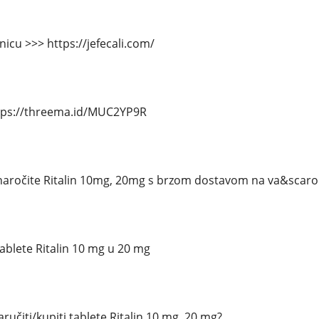
icu >>> https://jefecali.com/
tps://threema.id/MUC2YP9R
naročite Ritalin 10mg, 20mg s brzom dostavom na va&scaron
tablete Ritalin 10 mg u 20 mg
učiti/kupiti tablete Ritalin 10 mg, 20 mg?