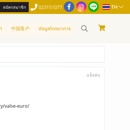
TH
สมัครสมาชิก
023151077
า
中国客户
ข้อมูลโภชนาการ
แจ้งลบ
y/valse-euro/