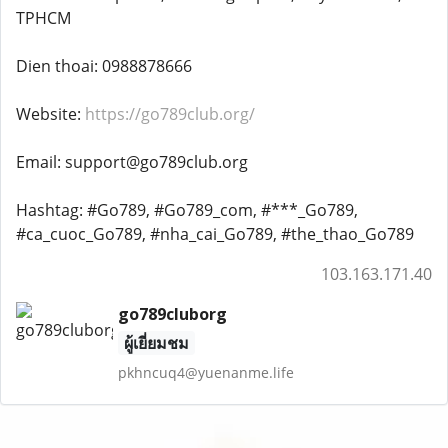
TPHCM
Dien thoai: 0988878666
Website:
https://go789club.org/
Email: support@go789club.org
Hashtag: #Go789, #Go789_com, #***_Go789,
#ca_cuoc_Go789, #nha_cai_Go789, #the_thao_Go789
103.163.171.40
go789cluborg
ผู้เยี่ยมชม
pkhncuq4@yuenanme.life