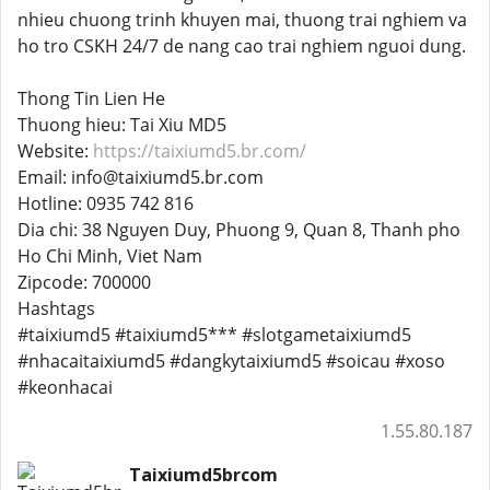
nhieu chuong trinh khuyen mai, thuong trai nghiem va
ho tro CSKH 24/7 de nang cao trai nghiem nguoi dung.
Thong Tin Lien He
Thuong hieu: Tai Xiu MD5
Website:
https://taixiumd5.br.com/
Email: info@taixiumd5.br.com
Hotline: 0935 742 816
Dia chi: 38 Nguyen Duy, Phuong 9, Quan 8, Thanh pho
Ho Chi Minh, Viet Nam
Zipcode: 700000
Hashtags
#taixiumd5 #taixiumd5*** #slotgametaixiumd5
#nhacaitaixiumd5 #dangkytaixiumd5 #soicau #xoso
#keonhacai
1.55.80.187
Taixiumd5brcom