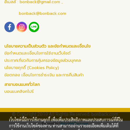
อีเมลล์ :
bonback@gmail.com
,
bonback@bonback.com
นโยบายความเป็นส่วนตัว และข้อกำหนดและเงื่อนไข
ข้อกำหนดและเงื่อนไขการใช้งานเว็บไซต์
ประกาศเกี่ยวกับการคุ้มครองข้อมูลส่วนบุคคล
นโยบายคุกกี้ (Cookies Policy)
ข้อตกลง เงื่อนไขการชำระเงิน และการคืนสินค้า
สาขาบอนแบคทั่วโลก
บอนแบคสิงคโปร์
© Copyright 2019 All Rights Reserved. bonback.com
เว็บไซต์นี้มีการใช้งานคุกกี้ เพื่อเพิ่มประสิทธิภาพและประสบการณ์ที่ดีใน
Powered by
MakeWebEasy.com
การใช้งานเว็บไซต์ของท่าน ท่านสามารถอ่านรายละเอียดเพิ่มเติมได้ที่