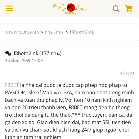
กระดานสนทนา
>
ถาม-ตอบ
>
f8beta2ink
f8beta2ink
(177 อ่าน)
15 มี.ค. 2569 17:09
แจ้งลบ
F8BET
la nha cai quoc te duoc cap phep hop phap tu
PAGCOR, Isle of Man va CEZA, dam bao hoat dong minh
bach va tuan thu phap ly. Voi hon 10 nam kinh nghiem
va hon 20 trieu thanh vien, F8BET mang den he thong
tro choi da dang tu the thao,*** truc tuyen, ban ca, da
ga den xo so. Giao dien hien dai, bao mat SSL tien tien
va dich vu cham soc khach hang 24/7 giup nguoi choi
luon an tam trai nghiem.