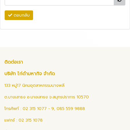
ตอบกลับ
ติดต่อเรา
บริษัท ไก่ดำมหากิจ จำกัด
133 หมู่17 นิคมอุตสาหกรรมบางพลี
ต.บางเสาธง อ.บางเสาธง จ.สมุทรปราการ 10570
โทรศัพท์ : 02 315 1077 - 9, 085 559 9888
แฟกซ์ : 02 315 1078