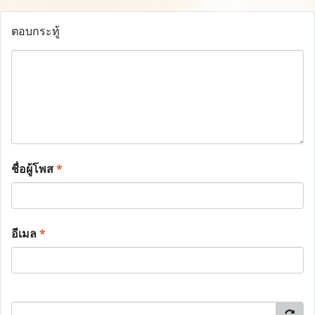
ตอบกระทู้
ชื่อผู้โพส
*
อีเมล
*