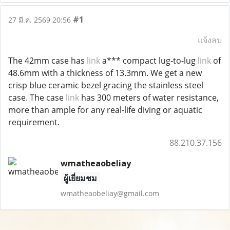
#1
27 มี.ค. 2569 20:56
แจ้งลบ
The 42mm case has
link
a*** compact lug-to-lug
link
of
48.6mm with a thickness of 13.3mm. We get a new
crisp blue ceramic bezel gracing the stainless steel
case. The case
link
has 300 meters of water resistance,
more than ample for any real-life diving or aquatic
requirement.
88.210.37.156
wmatheaobeliay
ผู้เยี่ยมชม
wmatheaobeliay@gmail.com