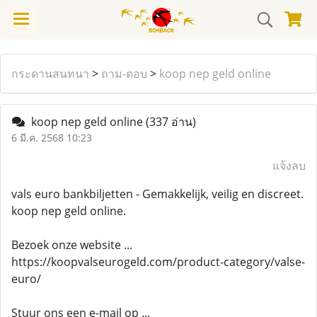
กระดานสนทนา
>
ถาม-ตอบ
>
koop nep geld online
koop nep geld online
(337 อ่าน)
6 มี.ค. 2568 10:23
แจ้งลบ
vals euro bankbiljetten - Gemakkelijk, veilig en discreet.
koop nep geld online.
Bezoek onze website ...
https://koopvalseurogeld.com/product-category/valse-
euro/
Stuur ons een e-mail op ...