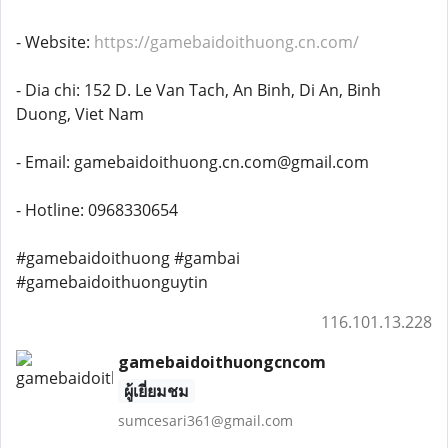
- Website:
https://gamebaidoithuong.cn.com/
- Dia chi: 152 D. Le Van Tach, An Binh, Di An, Binh
Duong, Viet Nam
- Email: gamebaidoithuong.cn.com@gmail.com
- Hotline: 0968330654
#gamebaidoithuong #gambai
#gamebaidoithuonguytin
116.101.13.228
gamebaidoithuongcncom
ผู้เยี่ยมชม
sumcesari361@gmail.com