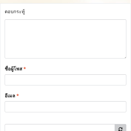
ตอบกระทู้
ชื่อผู้โพส
*
อีเมล
*