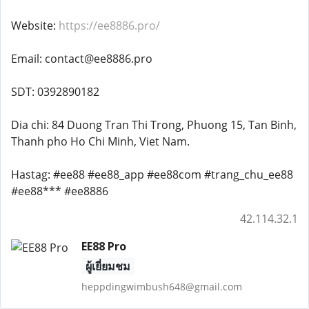
Website:
https://ee8886.pro/
Email: contact@ee8886.pro
SDT: 0392890182
Dia chi: 84 Duong Tran Thi Trong, Phuong 15, Tan Binh,
Thanh pho Ho Chi Minh, Viet Nam.
Hastag: #ee88 #ee88_app #ee88com #trang_chu_ee88
#ee88*** #ee8886
42.114.32.1
EE88 Pro
ผู้เยี่ยมชม
heppdingwimbush648@gmail.com