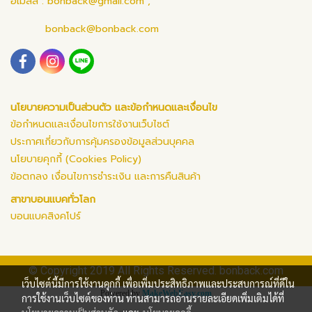
อีเมลล์ :
bonback@gmail.com
,
bonback@bonback.com
นโยบายความเป็นส่วนตัว และข้อกำหนดและเงื่อนไข
ข้อกำหนดและเงื่อนไขการใช้งานเว็บไซต์
ประกาศเกี่ยวกับการคุ้มครองข้อมูลส่วนบุคคล
นโยบายคุกกี้ (Cookies Policy)
ข้อตกลง เงื่อนไขการชำระเงิน และการคืนสินค้า
สาขาบอนแบคทั่วโลก
บอนแบคสิงคโปร์
© Copyright 2019 All Rights Reserved. bonback.com
เว็บไซต์นี้มีการใช้งานคุกกี้ เพื่อเพิ่มประสิทธิภาพและประสบการณ์ที่ดีใน
Powered by
MakeWebEasy.com
การใช้งานเว็บไซต์ของท่าน ท่านสามารถอ่านรายละเอียดเพิ่มเติมได้ที่