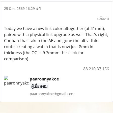
#1
25 มี.ค. 2569 16:29
แจ้งลบ
Today we have a new
link
color altogether (at 41mm),
paired with a physical
link
upgrade as well. That's right,
Chopard has taken the AE and gone the ultra-thin
route, creating a watch that is now just 8mm in
thickness (the OG is 9.7mmm thick
link
for
comparison).
88.210.37.156
paaronnyakoe
ผู้เยี่ยมชม
paaronnyakoe@gmail.com