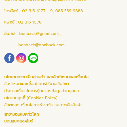
โทรศัพท์ : 02 315 1077 - 9, 085 559 9888
แฟกซ์ : 02 315 1078
อีเมลล์ :
bonback@gmail.com
,
bonback@bonback.com
นโยบายความเป็นส่วนตัว และข้อกำหนดและเงื่อนไข
ข้อกำหนดและเงื่อนไขการใช้งานเว็บไซต์
ประกาศเกี่ยวกับการคุ้มครองข้อมูลส่วนบุคคล
นโยบายคุกกี้ (Cookies Policy)
ข้อตกลง เงื่อนไขการชำระเงิน และการคืนสินค้า
สาขาบอนแบคทั่วโลก
บอนแบคสิงคโปร์