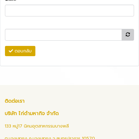
ตอบกลับ
ติดต่อเรา
บริษัท ไก่ดำมหากิจ จำกัด
133 หมู่17 นิคมอุตสาหกรรมบางพลี
ต.บางเสาธง อ.บางเสาธง จ.สมุทรปราการ 10570