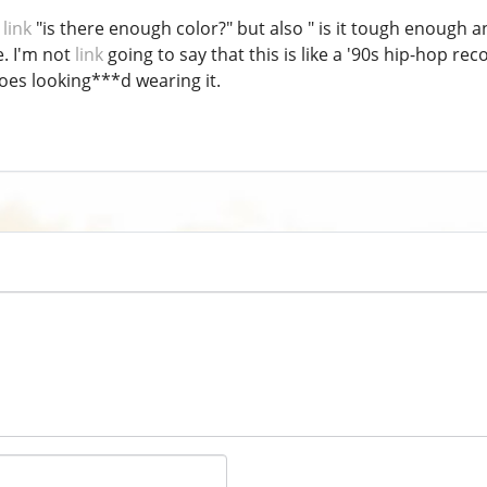
t
link
"is there enough color?" but also " is it tough enough 
e. I'm not
link
going to say that this is like a '90s hip-hop reco
es looking***d wearing it.