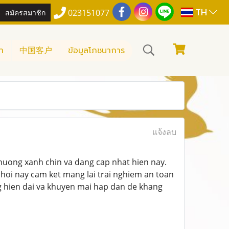
TH
สมัครสมาชิก
023151077
า
中国客户
ข้อมูลโภชนาการ
แจ้งลบ
 thuong xanh chin va dang cap nhat hien nay.
choi nay cam ket mang lai trai nghiem an toan
 hien dai va khuyen mai hap dan de khang