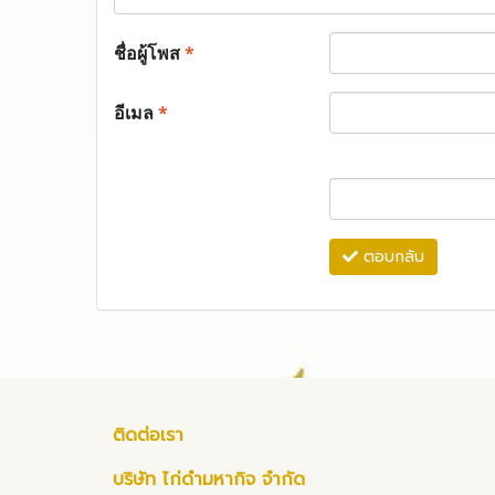
ชื่อผู้โพส
*
อีเมล
*
ตอบกลับ
ติดต่อเรา
บริษัท ไก่ดำมหากิจ จำกัด