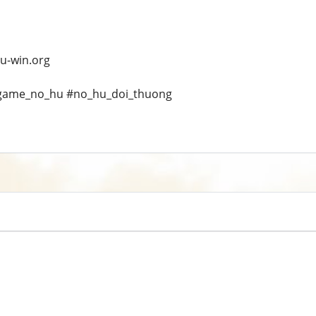
u-win.org
game_no_hu #no_hu_doi_thuong