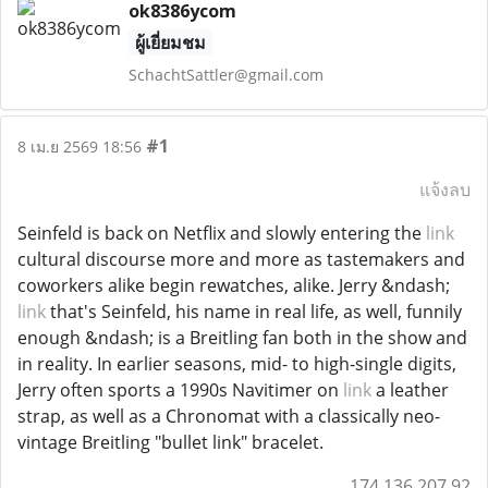
ok8386ycom
ผู้เยี่ยมชม
SchachtSattler@gmail.com
#1
8 เม.ย 2569 18:56
แจ้งลบ
Seinfeld is back on Netflix and slowly entering the
link
cultural discourse more and more as tastemakers and
coworkers alike begin rewatches, alike. Jerry &ndash;
link
that's Seinfeld, his name in real life, as well, funnily
enough &ndash; is a Breitling fan both in the show and
in reality. In earlier seasons, mid- to high-single digits,
Jerry often sports a 1990s Navitimer on
link
a leather
strap, as well as a Chronomat with a classically neo-
vintage Breitling "bullet link" bracelet.
174.136.207.92