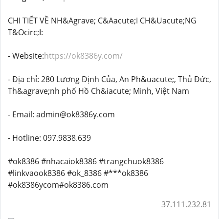
CHI TIẾT VỀ NH&Agrave; C&Aacute;I CH&Uacute;NG
T&Ocirc;I:
- Website:
https://ok8386y.com/
- Địa chỉ: 280 Lương Định Của, An Ph&uacute;, Thủ Đức,
Th&agrave;nh phố Hồ Ch&iacute; Minh, Việt Nam
- Email: admin@ok8386y.com
- Hotline: 097.9838.639
#ok8386 #nhacaiok8386 #trangchuok8386
#linkvaook8386 #ok_8386 #***ok8386
#ok8386ycom#ok8386.com
37.111.232.81