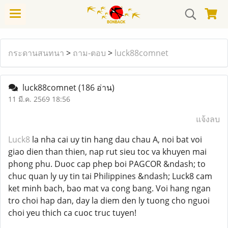
กระดานสนทนา
>
ถาม-ตอบ
>
luck88comnet
luck88comnet
(186 อ่าน)
11 มี.ค. 2569 18:56
แจ้งลบ
Luck8
la nha cai uy tin hang dau chau A, noi bat voi
giao dien than thien, nap rut sieu toc va khuyen mai
phong phu. Duoc cap phep boi PAGCOR &ndash; to
chuc quan ly uy tin tai Philippines &ndash; Luck8 cam
ket minh bach, bao mat va cong bang. Voi hang ngan
tro choi hap dan, day la diem den ly tuong cho nguoi
choi yeu thich ca cuoc truc tuyen!