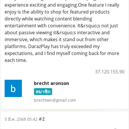
experience exciting and engaging.One feature I really
enjoy is the ability to shop for featured products
directly while watching content blending
entertainment with convenience. It&rsquo;s not just
about passive viewing it&rsquo;s interactive and
immersive, which makes it stand out from other
platforms. DarazPlay has truly exceeded my
expectations, and I find myself coming back for more
each time.
37.120.155.90
brecht aronson
สมาชิก
brechtwn@gmail.com
#2
5 มี.ค. 2568 05:42