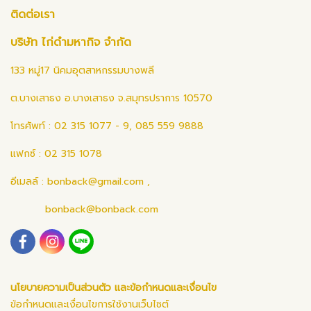
ติดต่อเรา
บริษัท ไก่ดำมหากิจ จำกัด
133 หมู่17 นิคมอุตสาหกรรมบางพลี
ต.บางเสาธง อ.บางเสาธง จ.สมุทรปราการ 10570
โทรศัพท์ : 02 315 1077 - 9, 085 559 9888
แฟกซ์ : 02 315 1078
อีเมลล์ :
bonback@gmail.com
,
bonback@bonback.com
นโยบายความเป็นส่วนตัว และข้อกำหนดและเงื่อนไข
ข้อกำหนดและเงื่อนไขการใช้งานเว็บไซต์