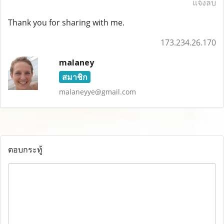
แจ้งลบ
Thank you for sharing with me.
173.234.26.170
malaney
สมาชิก
malaneyye@gmail.com
ตอบกระทู้