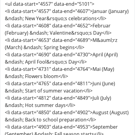
<ul data-start="4557" data-end="5101">
<li data-start="4557" data-end="4607">Januar (January)
&ndash; New Year&rsquo;s celebrations</li>
<li data-start="4608" data-end="4652">Februar
(February) &ndash; Valentine&rsquo;s Day</li>
<li data-start="4653" data-end="4689">M&auml;rz
(March) &ndash; Spring begins</li>
<li data-start="4690" data-end="4730">April (April)
&ndash; April Fool&rsquo;s Day</li>
<li data-start="4731" data-end="4764">Mai (May)
&ndash; Flowers bloom</li>
<li data-start="4765" data-end="4811">Juni (June)
&ndash; Start of summer vacation</li>
<li data-start="4812" data-end="4849">Juli (July)
&ndash; Hot summer days</li>
<li data-start="4850" data-end="4902">August (August)
&ndash; Back to school preparation</li>
<li data-start="4903" data-end="4953">September
(September) &ndash; Fall season starts</li>