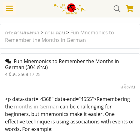
กระดานสนทนา
>
ถาม-ตอบ
>
Fun Mnemonics to
Remember the Months in German
Fun Mnemonics to Remember the Months in
German
(304 อ่าน)
4 มี.ค. 2568 17:25
แจ้งลบ
<p data-start="4368" data-end="4555">Remembering
the
months in German
can be challenging for
beginners, but mnemonics make it easier. One
effective technique is using associations with events or
words. For example: