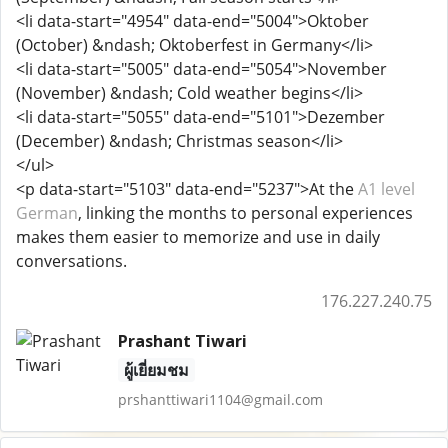
<li data-start="4954" data-end="5004">Oktober
(October) &ndash; Oktoberfest in Germany</li>
<li data-start="5005" data-end="5054">November
(November) &ndash; Cold weather begins</li>
<li data-start="5055" data-end="5101">Dezember
(December) &ndash; Christmas season</li>
</ul>
<p data-start="5103" data-end="5237">At the
A1 level
German
, linking the months to personal experiences
makes them easier to memorize and use in daily
conversations.
176.227.240.75
Prashant Tiwari
ผู้เยี่ยมชม
prshanttiwari1104@gmail.com