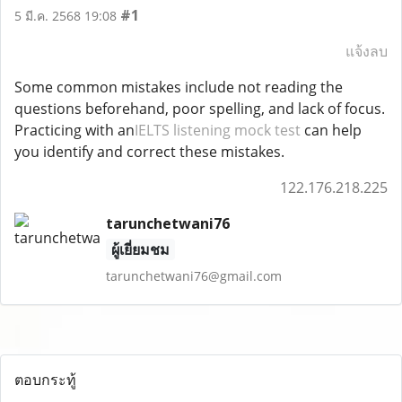
#1
5 มี.ค. 2568 19:08
แจ้งลบ
Some common mistakes include not reading the
questions beforehand, poor spelling, and lack of focus.
Practicing with an
IELTS listening mock test
can help
you identify and correct these mistakes.
122.176.218.225
tarunchetwani76
ผู้เยี่ยมชม
tarunchetwani76@gmail.com
ตอบกระทู้