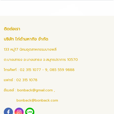
ติดต่อเรา
บริษัท ไก่ดำมหากิจ จำกัด
133 หมู่17 นิคมอุตสาหกรรมบางพลี
ต.บางเสาธง อ.บางเสาธง จ.สมุทรปราการ 10570
โทรศัพท์ : 02 315 1077 - 9, 085 559 9888
แฟกซ์ : 02 315 1078
อีเมลล์ :
bonback@gmail.com
,
bonback@bonback.com