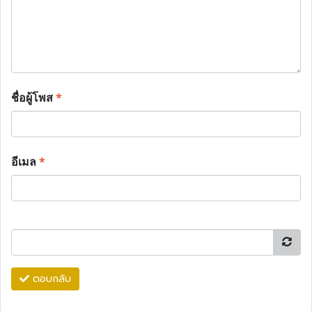
ชื่อผู้โพส
*
อีเมล
*
ตอบกลับ