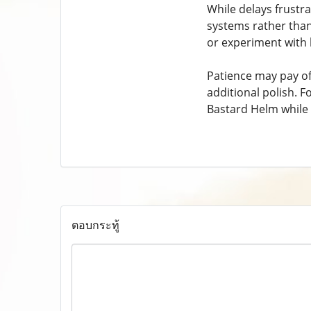
While delays frustra
systems rather than
or experiment with l
Patience may pay o
additional polish. 
Bastard Helm while 
ตอบกระทู้