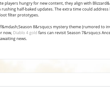
te players hungry for new content, they align with Blizzard&
 rushing half-baked updates. The extra time could address l
oot filter prototypes.
ff&mdash;Season 8&rsquo;s mystery theme (rumored to invol
For now,
Diablo 4 gold
fans can revisit Season 7&rsquo;s Ances
awaiting news.