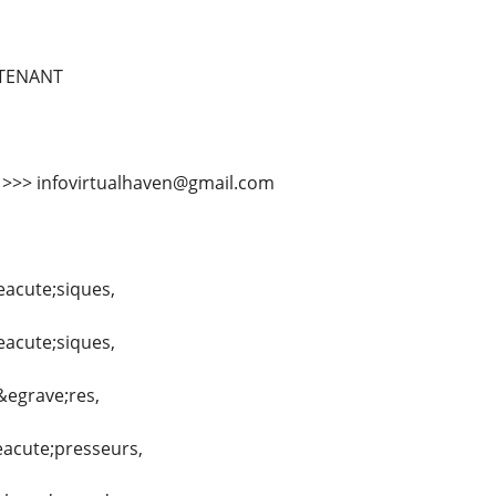
TENANT
l >>> infovirtualhaven@gmail.com
eacute;siques,
eacute;siques,
&egrave;res,
eacute;presseurs,