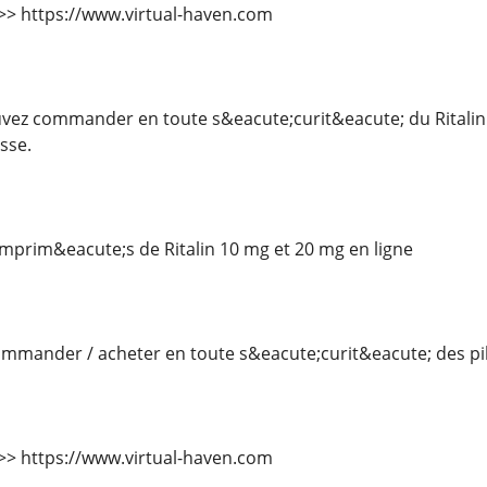
 >>> https://www.virtual-haven.com
ez commander en toute s&eacute;curit&eacute; du Ritalin 
sse.
rim&eacute;s de Ritalin 10 mg et 20 mg en ligne
mander / acheter en toute s&eacute;curit&eacute; des pilu
 >>> https://www.virtual-haven.com