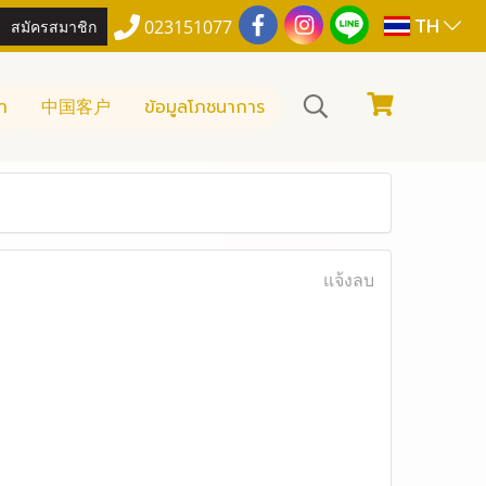
TH
สมัครสมาชิก
023151077
า
中国客户
ข้อมูลโภชนาการ
แจ้งลบ