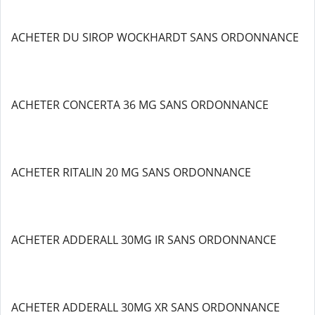
ACHETER DU SIROP WOCKHARDT SANS ORDONNANCE
ACHETER CONCERTA 36 MG SANS ORDONNANCE
ACHETER RITALIN 20 MG SANS ORDONNANCE
ACHETER ADDERALL 30MG IR SANS ORDONNANCE
ACHETER ADDERALL 30MG XR SANS ORDONNANCE