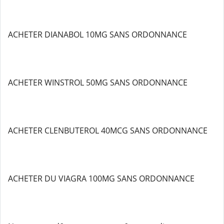
ACHETER DIANABOL 10MG SANS ORDONNANCE
ACHETER WINSTROL 50MG SANS ORDONNANCE
ACHETER CLENBUTEROL 40MCG SANS ORDONNANCE
ACHETER DU VIAGRA 100MG SANS ORDONNANCE