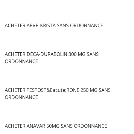
ACHETER APVP-KRISTA SANS ORDONNANCE
ACHETER DECA-DURABOLIN 300 MG SANS
ORDONNANCE
ACHETER TESTOST&Eacute;RONE 250 MG SANS
ORDONNANCE
ACHETER ANAVAR 50MG SANS ORDONNANCE