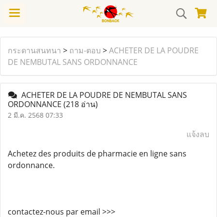
กระดานสนทนา
>
ถาม-ตอบ
>
ACHETER DE LA POUDRE
DE NEMBUTAL SANS ORDONNANCE
ACHETER DE LA POUDRE DE NEMBUTAL SANS
ORDONNANCE
(218 อ่าน)
2 มี.ค. 2568 07:33
แจ้งลบ
Achetez des produits de pharmacie en ligne sans
ordonnance.
contactez-nous par email >>>