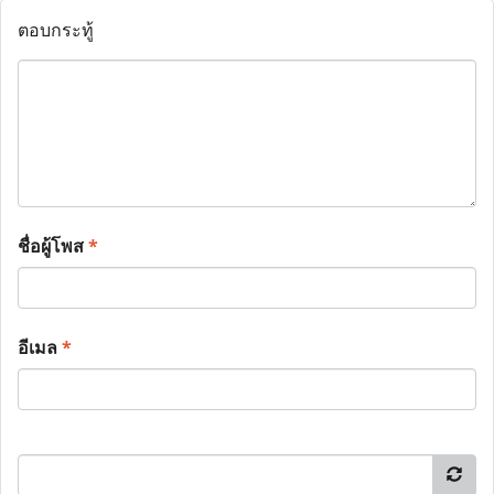
ตอบกระทู้
ชื่อผู้โพส
*
อีเมล
*