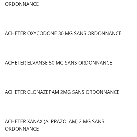
ORDONNANCE
ACHETER OXYCODONE 30 MG SANS ORDONNANCE
ACHETER ELVANSE 50 MG SANS ORDONNANCE
ACHETER CLONAZEPAM 2MG SANS ORDONNANCE
ACHETER XANAX (ALPRAZOLAM) 2 MG SANS
ORDONNANCE