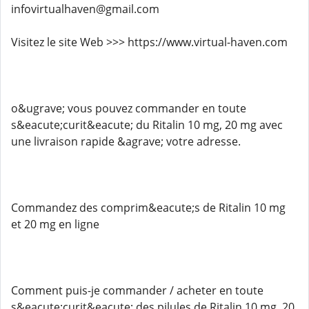
infovirtualhaven@gmail.com
Visitez le site Web >>> https://www.virtual-haven.com
o&ugrave; vous pouvez commander en toute
s&eacute;curit&eacute; du Ritalin 10 mg, 20 mg avec
une livraison rapide &agrave; votre adresse.
Commandez des comprim&eacute;s de Ritalin 10 mg
et 20 mg en ligne
Comment puis-je commander / acheter en toute
s&eacute;curit&eacute; des pilules de Ritalin 10 mg, 20