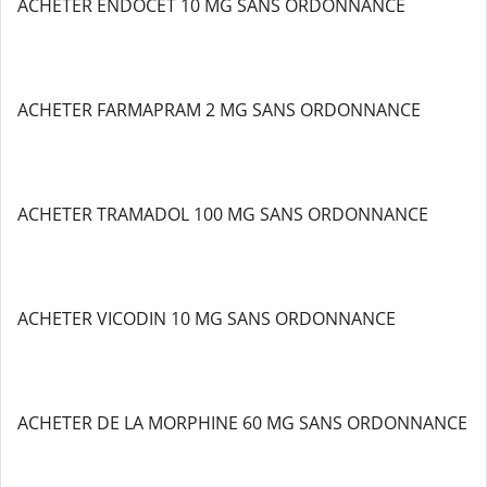
ACHETER ENDOCET 10 MG SANS ORDONNANCE
ACHETER FARMAPRAM 2 MG SANS ORDONNANCE
ACHETER TRAMADOL 100 MG SANS ORDONNANCE
ACHETER VICODIN 10 MG SANS ORDONNANCE
ACHETER DE LA MORPHINE 60 MG SANS ORDONNANCE