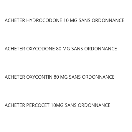
ACHETER HYDROCODONE 10 MG SANS ORDONNANCE
ACHETER OXYCODONE 80 MG SANS ORDONNANCE
ACHETER OXYCONTIN 80 MG SANS ORDONNANCE
ACHETER PERCOCET 10MG SANS ORDONNANCE