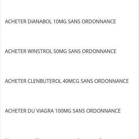
ACHETER DIANABOL 10MG SANS ORDONNANCE
ACHETER WINSTROL 50MG SANS ORDONNANCE
ACHETER CLENBUTEROL 40MCG SANS ORDONNANCE
ACHETER DU VIAGRA 100MG SANS ORDONNANCE