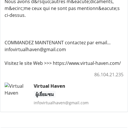
Nous avons d&rsquo;autres m&eacute;dicaments,
m&ecirc;me ceux qui ne sont pas mentionn&eacute;s
ci-dessus.
COMMANDEZ MAINTENANT contactez par email...
infovirtualhaven@gmail.com
Visitez le site Web >>> https://www.virtual-haven.com/
86.104.21.235
Virtual Haven
ผู้เยี่ยมชม
infovirtualhaven@gmail.com