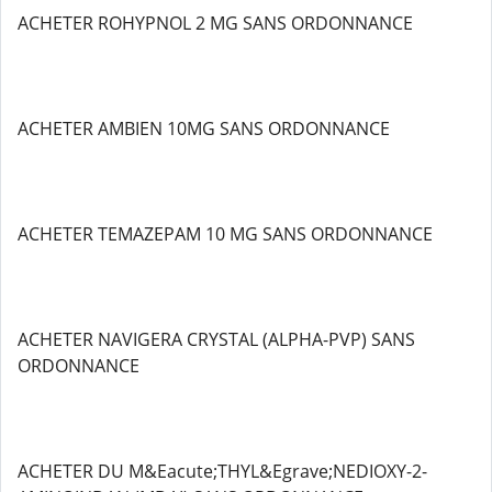
ACHETER ROHYPNOL 2 MG SANS ORDONNANCE
ACHETER AMBIEN 10MG SANS ORDONNANCE
ACHETER TEMAZEPAM 10 MG SANS ORDONNANCE
ACHETER NAVIGERA CRYSTAL (ALPHA-PVP) SANS
ORDONNANCE
ACHETER DU M&Eacute;THYL&Egrave;NEDIOXY-2-