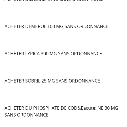
ACHETER DEMEROL 100 MG SANS ORDONNANCE
ACHETER LYRICA 300 MG SANS ORDONNANCE
ACHETER SOBRIL 25 MG SANS ORDONNANCE
ACHETER DU PHOSPHATE DE COD&Eacute;INE 30 MG
SANS ORDONNANCE