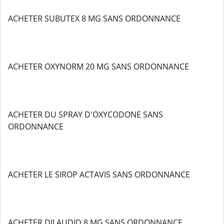
ACHETER SUBUTEX 8 MG SANS ORDONNANCE
ACHETER OXYNORM 20 MG SANS ORDONNANCE
ACHETER DU SPRAY D'OXYCODONE SANS
ORDONNANCE
ACHETER LE SIROP ACTAVIS SANS ORDONNANCE
ACHETER DILAUDID 8 MG SANS ORDONNANCE