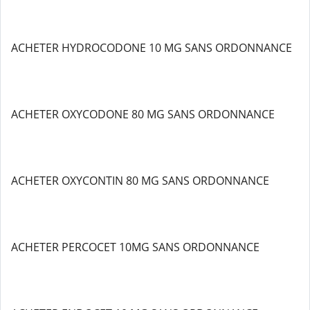
ACHETER HYDROCODONE 10 MG SANS ORDONNANCE
ACHETER OXYCODONE 80 MG SANS ORDONNANCE
ACHETER OXYCONTIN 80 MG SANS ORDONNANCE
ACHETER PERCOCET 10MG SANS ORDONNANCE