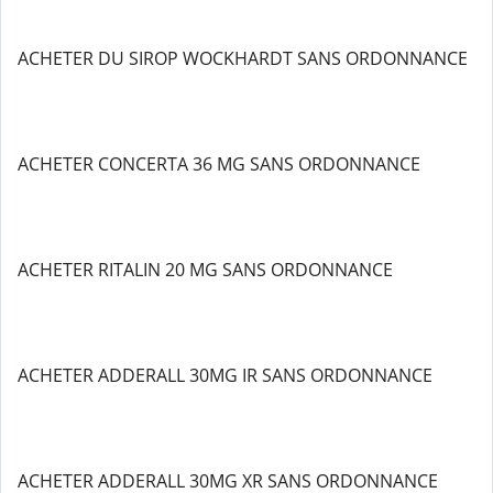
ACHETER DU SIROP WOCKHARDT SANS ORDONNANCE
ACHETER CONCERTA 36 MG SANS ORDONNANCE
ACHETER RITALIN 20 MG SANS ORDONNANCE
ACHETER ADDERALL 30MG IR SANS ORDONNANCE
ACHETER ADDERALL 30MG XR SANS ORDONNANCE