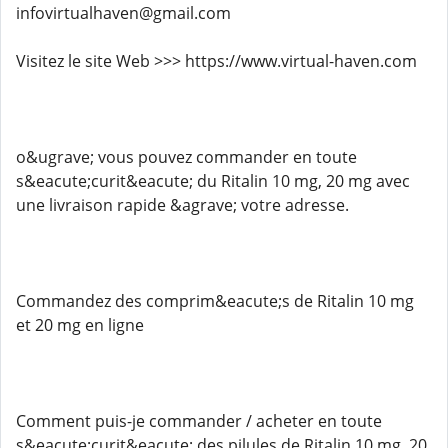
infovirtualhaven@gmail.com
Visitez le site Web >>> https://www.virtual-haven.com
o&ugrave; vous pouvez commander en toute
s&eacute;curit&eacute; du Ritalin 10 mg, 20 mg avec
une livraison rapide &agrave; votre adresse.
Commandez des comprim&eacute;s de Ritalin 10 mg
et 20 mg en ligne
Comment puis-je commander / acheter en toute
s&eacute;curit&eacute; des pilules de Ritalin 10 mg, 20