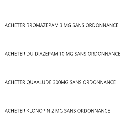
ACHETER BROMAZEPAM 3 MG SANS ORDONNANCE
ACHETER DU DIAZEPAM 10 MG SANS ORDONNANCE
ACHETER QUAALUDE 300MG SANS ORDONNANCE
ACHETER KLONOPIN 2 MG SANS ORDONNANCE