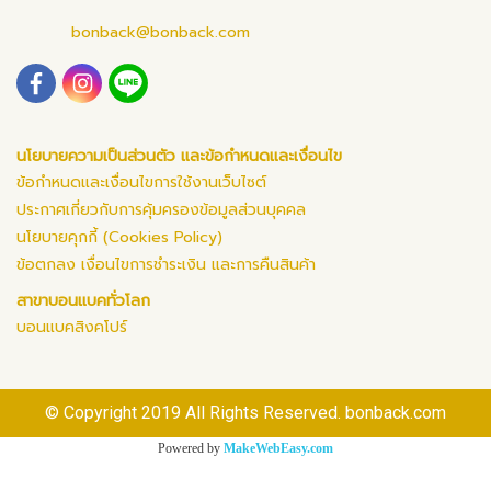
bonback@bonback.com
นโยบายความเป็นส่วนตัว และข้อกำหนดและเงื่อนไข
ข้อกำหนดและเงื่อนไขการใช้งานเว็บไซต์
ประกาศเกี่ยวกับการคุ้มครองข้อมูลส่วนบุคคล
นโยบายคุกกี้ (Cookies Policy)
ข้อตกลง เงื่อนไขการชำระเงิน และการคืนสินค้า
สาขาบอนแบคทั่วโลก
บอนแบคสิงคโปร์
© Copyright 2019 All Rights Reserved. bonback.com
Powered by
MakeWebEasy.com