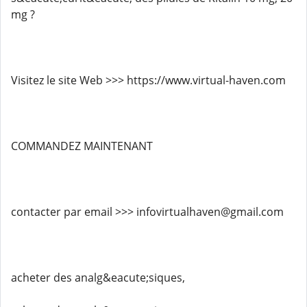
mg ?
Visitez le site Web >>> https://www.virtual-haven.com
COMMANDEZ MAINTENANT
contacter par email >>> infovirtualhaven@gmail.com
acheter des analg&eacute;siques,