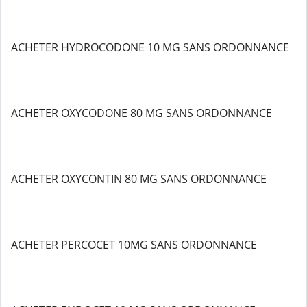
ACHETER HYDROCODONE 10 MG SANS ORDONNANCE
ACHETER OXYCODONE 80 MG SANS ORDONNANCE
ACHETER OXYCONTIN 80 MG SANS ORDONNANCE
ACHETER PERCOCET 10MG SANS ORDONNANCE