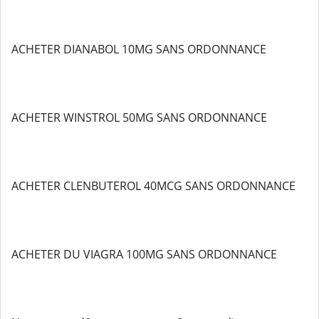
ACHETER DIANABOL 10MG SANS ORDONNANCE
ACHETER WINSTROL 50MG SANS ORDONNANCE
ACHETER CLENBUTEROL 40MCG SANS ORDONNANCE
ACHETER DU VIAGRA 100MG SANS ORDONNANCE