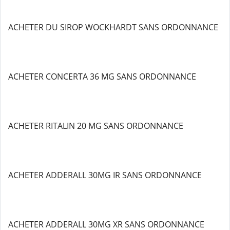
ACHETER DU SIROP WOCKHARDT SANS ORDONNANCE
ACHETER CONCERTA 36 MG SANS ORDONNANCE
ACHETER RITALIN 20 MG SANS ORDONNANCE
ACHETER ADDERALL 30MG IR SANS ORDONNANCE
ACHETER ADDERALL 30MG XR SANS ORDONNANCE