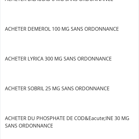
ACHETER DEMEROL 100 MG SANS ORDONNANCE
ACHETER LYRICA 300 MG SANS ORDONNANCE
ACHETER SOBRIL 25 MG SANS ORDONNANCE
ACHETER DU PHOSPHATE DE COD&Eacute;INE 30 MG
SANS ORDONNANCE