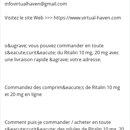
infovirtualhaven@gmail.com
Visitez le site Web >>> https://www.virtual-haven.com
o&ugrave; vous pouvez commander en toute
s&eacute;curit&eacute; du Ritalin 10 mg, 20 mg avec
une livraison rapide &agrave; votre adresse.
Commandez des comprim&eacute;s de Ritalin 10 mg
et 20 mg en ligne
Comment puis-je commander / acheter en toute
s&eacute;curit&eacute; des pilules de Ritalin 10 mg, 20