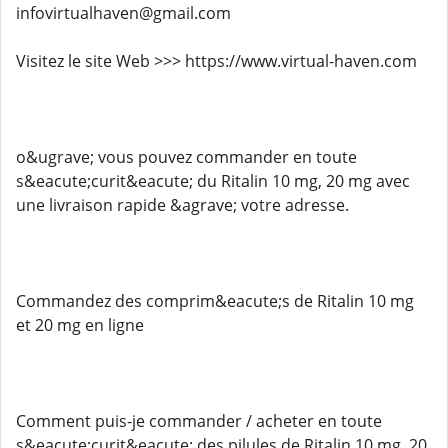
infovirtualhaven@gmail.com
Visitez le site Web >>> https://www.virtual-haven.com
o&ugrave; vous pouvez commander en toute
s&eacute;curit&eacute; du Ritalin 10 mg, 20 mg avec
une livraison rapide &agrave; votre adresse.
Commandez des comprim&eacute;s de Ritalin 10 mg
et 20 mg en ligne
Comment puis-je commander / acheter en toute
s&eacute;curit&eacute; des pilules de Ritalin 10 mg, 20