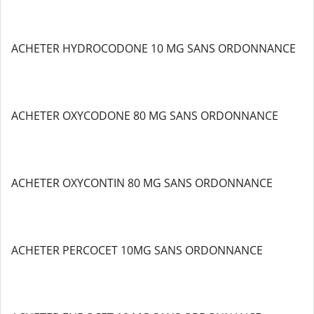
ACHETER HYDROCODONE 10 MG SANS ORDONNANCE
ACHETER OXYCODONE 80 MG SANS ORDONNANCE
ACHETER OXYCONTIN 80 MG SANS ORDONNANCE
ACHETER PERCOCET 10MG SANS ORDONNANCE