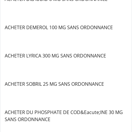
ACHETER DEMEROL 100 MG SANS ORDONNANCE
ACHETER LYRICA 300 MG SANS ORDONNANCE
ACHETER SOBRIL 25 MG SANS ORDONNANCE
ACHETER DU PHOSPHATE DE COD&Eacute;INE 30 MG
SANS ORDONNANCE