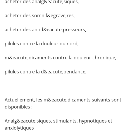
acheter des analg&eacute;siques,
acheter des somnif&egrave;res,
acheter des antid&eacute;presseurs,
pilules contre la douleur du nord,
m&eacute;dicaments contre la douleur chronique,
pilules contre la d&eacute;pendance,
Actuellement, les m&eacute;dicaments suivants sont
disponibles :
Analg&eacute;siques, stimulants, hypnotiques et
anxiolytiques