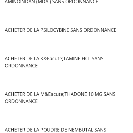
AMINOINDAN (MDAI) SANS ORDONNANCE
ACHETER DE LA PSILOCYBINE SANS ORDONNANCE
ACHETER DE LA K&Eacute;TAMINE HCL SANS
ORDONNANCE
ACHETER DE LA M&Eacute;THADONE 10 MG SANS
ORDONNANCE
ACHETER DE LA POUDRE DE NEMBUTAL SANS