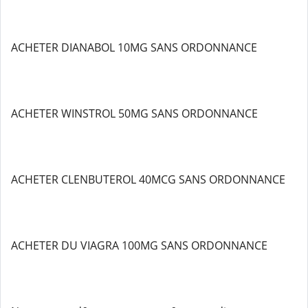
ACHETER DIANABOL 10MG SANS ORDONNANCE
ACHETER WINSTROL 50MG SANS ORDONNANCE
ACHETER CLENBUTEROL 40MCG SANS ORDONNANCE
ACHETER DU VIAGRA 100MG SANS ORDONNANCE