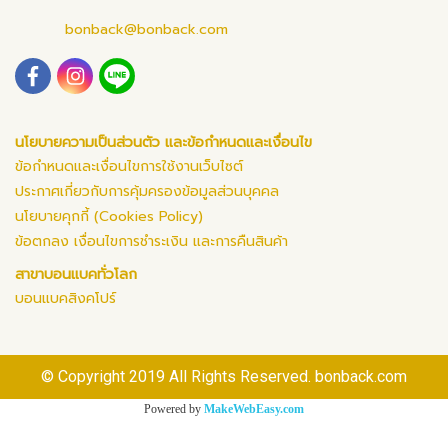
bonback@bonback.com
นโยบายความเป็นส่วนตัว และข้อกำหนดและเงื่อนไข
ข้อกำหนดและเงื่อนไขการใช้งานเว็บไซต์
ประกาศเกี่ยวกับการคุ้มครองข้อมูลส่วนบุคคล
นโยบายคุกกี้ (Cookies Policy)
ข้อตกลง เงื่อนไขการชำระเงิน และการคืนสินค้า
สาขาบอนแบคทั่วโลก
บอนแบคสิงคโปร์
© Copyright 2019 All Rights Reserved. bonback.com
Powered by
MakeWebEasy.com