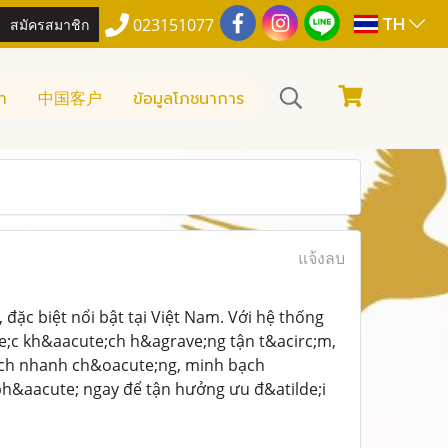
TH
สมัครสมาชิก
023151077
า
中国客户
ข้อมูลโภชนาการ
แจ้งลบ
đặc biệt nổi bật tại Việt Nam. Với hệ thống
e;c kh&aacute;ch h&agrave;ng tận t&acirc;m,
dịch nhanh ch&oacute;ng, minh bạch
ph&aacute; ngay để tận hưởng ưu đ&atilde;i