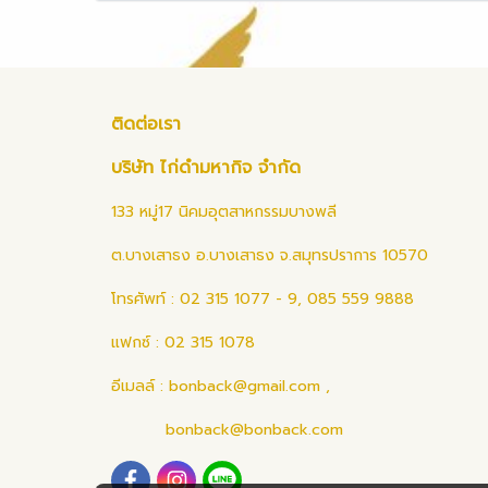
ติดต่อเรา
บริษัท ไก่ดำมหากิจ จำกัด
133 หมู่17 นิคมอุตสาหกรรมบางพลี
ต.บางเสาธง อ.บางเสาธง จ.สมุทรปราการ 10570
โทรศัพท์ : 02 315 1077 - 9, 085 559 9888
แฟกซ์ : 02 315 1078
อีเมลล์ :
bonback@gmail.com
,
bonback@bonback.com