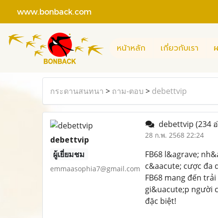
www.bonback.com
หน้าหลัก
เกี่ยวกับเรา
ผ
กระดานสนทนา
>
ถาม-ตอบ
>
debettvip
debettvip
(234 อ
28 ก.พ. 2568 22:24
debettvip
ผู้เยี่ยมชม
FB68 l&agrave; nh&a
c&aacute; cược đa 
emmaasophia7@gmail.com
FB68 mang đến trải
gi&uacute;p người c
đặc biệt!